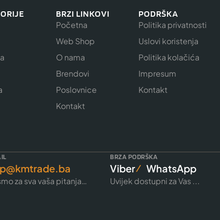
ORIJE
BRZI LINKOVI
PODRŠKA
Početna
Politika privatnosti
Web Shop
Uslovi koristenja
ja
O nama
Politika kolačića
e
Brendovi
Impresum
a
Poslovnice
Kontakt
Kontakt
IL
BRZA PODRŠKA
p@kmtrade.ba
Viber
WhatsApp
mo za sva vaša pitanja…
Uvijek dostupni za Vas ...