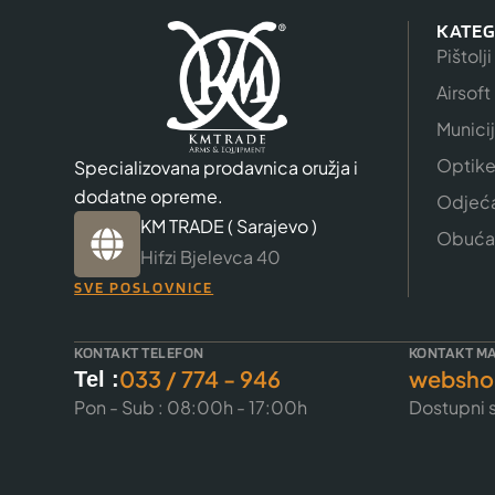
KATEG
Pištolji
Airsoft
Munici
Optik
Specializovana prodavnica oružja i
dodatne opreme.
Odjeć
KM TRADE ( Sarajevo )
Obuća
Hifzi Bjelevca 40
SVE POSLOVNICE
KONTAKT TELEFON
KONTAKT MA
033 / 774 - 946
websho
Tel :
Pon - Sub : 08:00h - 17:00h
Dostupni s