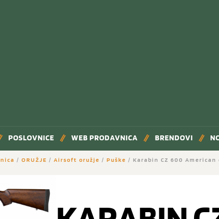
POSLOVNICE
WEB PRODAVNICA
BRENDOVI
N
nica
/
ORUŽJE
/
Airsoft oružje
/
Puške
/ Karabin CZ 600 American 
KARABIN C