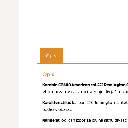
Opis
Opis
Karabin CZ 600 American cal. 223 Remington 
izborom za lov na sitnu i srednju divljač te v
Karakteristike:
kalibar .223 Remington, sintet
podesiv obarač.
Namjena:
odličan izbor za lov na sitnu divlja