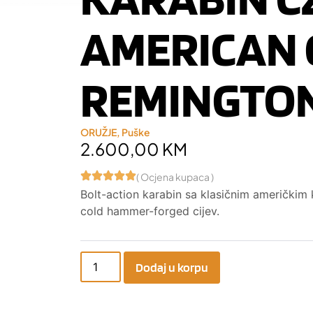
AMERICAN C
REMINGTON
ORUŽJE
,
Puške
2.600,00
KM
( Ocjena kupaca )
Bolt-action karabin sa klasičnim američkim
cold hammer-forged cijev.
Dodaj u korpu