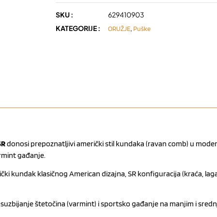
SKU :
629410903
KATEGORIJE :
,
ORUŽJE
Puške
SR
donosi prepoznatljivi američki stil kundaka (ravan comb) u moder
armint gađanje.
ički kundak klasičnog American dizajna, SR konfiguracija (kraća, laga
č, suzbijanje štetočina (varmint) i sportsko gađanje na manjim i sred