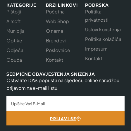
KATEGORIJE
BRZI LINKOVI
PODRŠKA
Pištolji
Početna
Politika
privatnosti
Airsoft
Web Shop
Uslovi koristenja
Municija
O nama
Politika kolačića
Optike
Brendovi
Impresum
Odjeća
Poslovnice
Kontakt
Obuća
Kontakt
SEDMIČNE OBAVJEŠTENJA SNIŽENJA
Ostvarite 10% popusta na sljedeću online narudžbu
prijavom na e-mail listu.
PRIJAVI SE