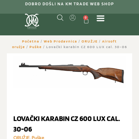
DOBRO DOŠLI NA KM TRADE WEB SHOP
0
Početna
/
Web Prodavnica
/
ORUŽJE
/
Airsoft
oružje
/
Puške
/ Lovački karabin CZ 600 LUX cal. 30-06
LOVAČKI KARABIN CZ 600 LUX CAL.
30-06
ORUŽJE
,
Puške