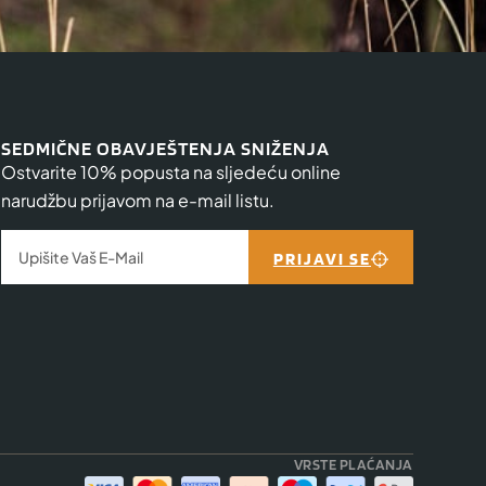
SEDMIČNE OBAVJEŠTENJA SNIŽENJA
Ostvarite 10% popusta na sljedeću online
narudžbu prijavom na e-mail listu.
PRIJAVI SE
VRSTE PLAĆANJA