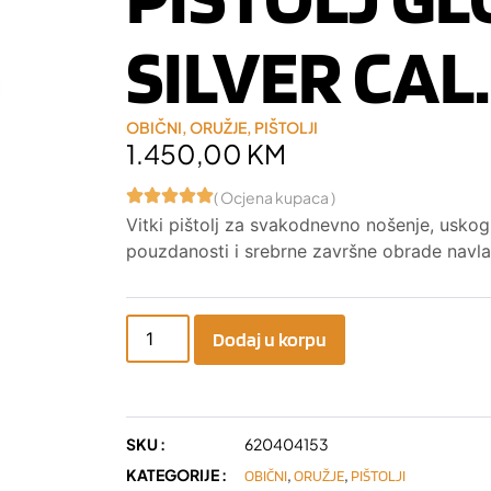
SILVER CAL.
OBIČNI
,
ORUŽJE
,
PIŠTOLJI
1.450,00
KM
( Ocjena kupaca )
Vitki pištolj za svakodnevno nošenje, uskog 
pouzdanosti i srebrne završne obrade navla
Dodaj u korpu
SKU :
620404153
KATEGORIJE :
,
,
OBIČNI
ORUŽJE
PIŠTOLJI