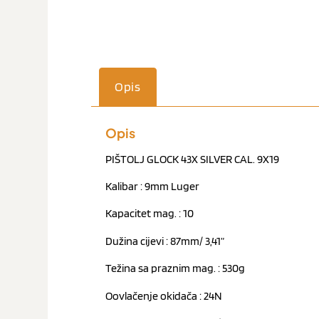
Opis
Opis
PIŠTOLJ GLOCK 43X SILVER CAL. 9X19
Kalibar : 9mm Luger
Kapacitet mag. : 10
Dužina cijevi : 87mm/ 3,41”
Težina sa praznim mag. : 530g
Oovlačenje okidača : 24N