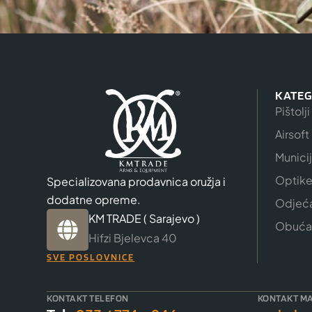
KATEG
Pištolji
Airsoft
Munici
Optik
Specializovana prodavnica oružja i
dodatne opreme.
Odjeć
KM TRADE ( Sarajevo )
Obuća
Hifzi Bjelevca 40
SVE POSLOVNICE
KONTAKT TELEFON
KONTAKT MA