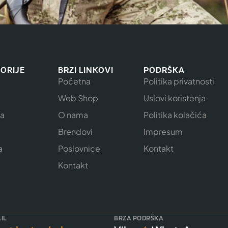
ORIJE
BRZI LINKOVI
PODRŠKA
Početna
Politika privatnosti
Web Shop
Uslovi koristenja
ja
O nama
Politika kolačića
e
Brendovi
Impresum
a
Poslovnice
Kontakt
Kontakt
IL
BRZA PODRŠKA