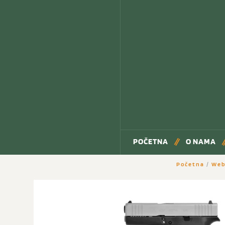
POČETNA
O NAMA
Početna
/
Web