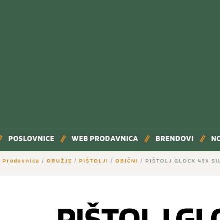
POSLOVNICE
WEB PRODAVNICA
BRENDOVI
N
 Prodavnica
/
ORUŽJE
/
PIŠTOLJI
/
OBIČNI
/ PIŠTOLJ GLOCK 43X SI
PIŠTOLJ GL