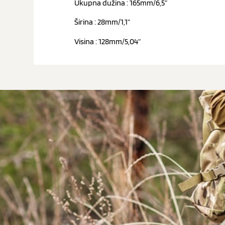
Ukupna dužina : 165mm/6,5”
Širina : 28mm/1,1”
Visina : 128mm/5,04”