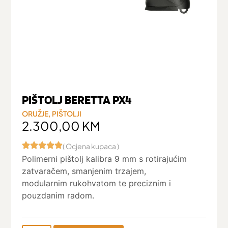
PIŠTOLJ BERETTA PX4
ORUŽJE
,
PIŠTOLJI
2.300,00
KM
( Ocjena kupaca )
Polimerni pištolj kalibra 9 mm s rotirajućim
zatvaračem, smanjenim trzajem,
modularnim rukohvatom te preciznim i
pouzdanim radom.