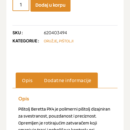
Dodaj u korpu
SKU :
620403494
KATEGORIJE :
,
ORUŽJE
PIŠTOLJI
Opis
Dodatne informacije
Opis
Pištolj Beretta PX4 je polimerni pištolj dizajniran
za svestranost, pouzdanost i preciznost.
Opremljen je rotirajućim zatvaračem koji
smanjuje trzaj i poboljšava kontrolu pri