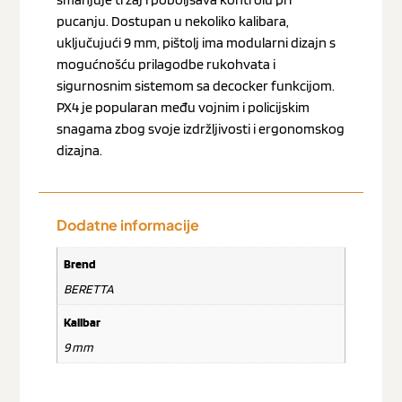
pucanju. Dostupan u nekoliko kalibara,
uključujući 9 mm, pištolj ima modularni dizajn s
mogućnošću prilagodbe rukohvata i
sigurnosnim sistemom sa decocker funkcijom.
PX4 je popularan među vojnim i policijskim
snagama zbog svoje izdržljivosti i ergonomskog
dizajna.
Dodatne informacije
Brend
BERETTA
Kalibar
9 mm