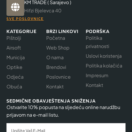
KM TRADE ( Sarajevo )
Hifzi Bjelevca 40
SVE POSLOVNICE
KATEGORIJE
BRZI LINKOVI
PODRŠKA
Pištolji
Početna
Politika
privatnosti
Airsoft
Web Shop
Uslovi koristenja
Municija
O nama
Politika kolačića
Optike
Brendovi
Impresum
Odjeća
Poslovnice
Kontakt
Obuća
Kontakt
SEDMIČNE OBAVJEŠTENJA SNIŽENJA
Ostvarite 10% popusta na sljedeću online narudžbu
prijavom na e-mail listu.