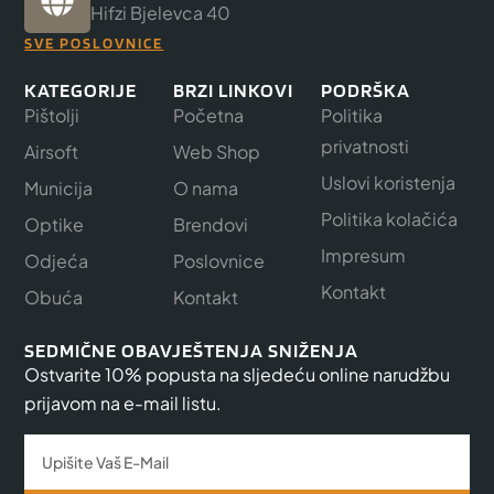
Hifzi Bjelevca 40
SVE POSLOVNICE
KATEGORIJE
BRZI LINKOVI
PODRŠKA
Pištolji
Početna
Politika
privatnosti
Airsoft
Web Shop
Uslovi koristenja
Municija
O nama
Politika kolačića
Optike
Brendovi
Impresum
Odjeća
Poslovnice
Kontakt
Obuća
Kontakt
SEDMIČNE OBAVJEŠTENJA SNIŽENJA
Ostvarite 10% popusta na sljedeću online narudžbu
prijavom na e-mail listu.