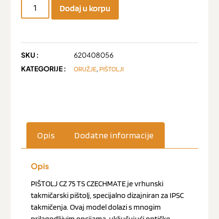
Dodaj u korpu
SKU :
620408056
KATEGORIJE :
,
ORUŽJE
PIŠTOLJI
Opis
Dodatne informacije
Opis
PIŠTOLJ CZ 75 TS CZECHMATE je vrhunski
takmičarski pištolj, specijalno dizajniran za IPSC
takmičenja. Ovaj model dolazi s mnogim
prilagodljivim opcijama, uključujući optičke