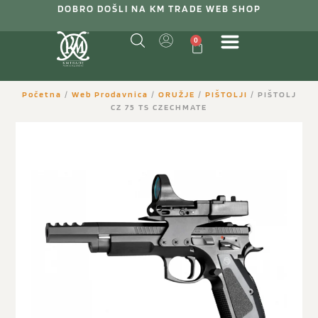
DOBRO DOŠLI NA KM TRADE WEB SHOP
0
Početna
/
Web Prodavnica
/
ORUŽJE
/
PIŠTOLJI
/ PIŠTOLJ
CZ 75 TS CZECHMATE