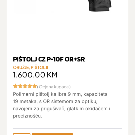
PIŠTOLJ CZ P-10F OR+SR
ORUŽJE
,
PIŠTOLJI
1.600,00
KM
( Ocjena kupaca )
Polimerni pištolj kalibra 9 mm, kapaciteta
19 metaka, s OR sistemom za optiku,
navojem za prigušivač, glatkim okidačem i
preciznošću.