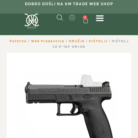
DOBRO DOŠLI NA KM TRADE WEB SHOP
0
Početna
/
Web Prodavnica
/
ORUŽJE
/
PIŠTOLJI
/ PIŠTOLJ
CZ P-10F OR+SR