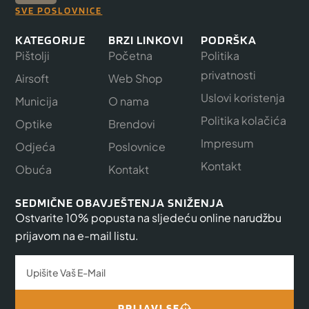
SVE POSLOVNICE
KATEGORIJE
BRZI LINKOVI
PODRŠKA
Pištolji
Početna
Politika
privatnosti
Airsoft
Web Shop
Uslovi koristenja
Municija
O nama
Politika kolačića
Optike
Brendovi
Impresum
Odjeća
Poslovnice
Kontakt
Obuća
Kontakt
SEDMIČNE OBAVJEŠTENJA SNIŽENJA
Ostvarite 10% popusta na sljedeću online narudžbu
prijavom na e-mail listu.
PRIJAVI SE