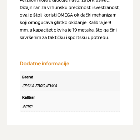
Dizajniran za vrhunsku preciznost i svestranost,
ovaj pištolj koristi OMEGA okidački mehanizam
koji omogućava glatko okidanje. Kalibra je 9
mm, a kapacitet okvira je 19 metaka, što ga čini
savršenim za taktičku i sportsku upotrebu.
Dodatne informacije
Brend
ČESKA ZBROJEVKA
Kalibar
9 mm