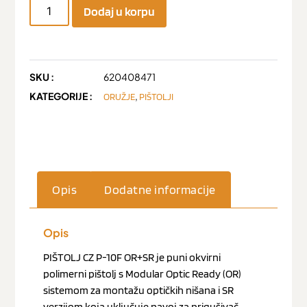
Dodaj u korpu
SKU :
620408471
KATEGORIJE :
,
ORUŽJE
PIŠTOLJI
Opis
Dodatne informacije
Opis
PIŠTOLJ CZ P-10F OR+SR je puni okvirni
polimerni pištolj s Modular Optic Ready (OR)
sistemom za montažu optičkih nišana i SR
verzijom koja uključuje navoj za prigušivač.