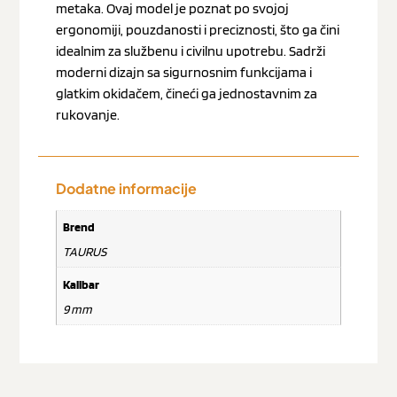
metaka. Ovaj model je poznat po svojoj
ergonomiji, pouzdanosti i preciznosti, što ga čini
idealnim za službenu i civilnu upotrebu. Sadrži
moderni dizajn sa sigurnosnim funkcijama i
glatkim okidačem, čineći ga jednostavnim za
rukovanje.
Dodatne informacije
Brend
TAURUS
Kalibar
9 mm