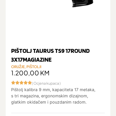
PIŠTOLJ TAURUS TS9 17ROUND
3X17MAGIAZINE
ORUŽJE
,
PIŠTOLJI
1.200,00
KM
( Ocjena kupaca )
Pištolj kalibra 9 mm, kapaciteta 17 metaka,
s tri magazina, ergonomskim dizajnom,
glatkim okidačem i pouzdanim radom.