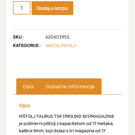
Dodaj u korpu
SKU :
620403955
KATEGORIJE :
,
ORUŽJE
PIŠTOLJI
Opis
Dodatne informacije
Opis
PIŠTOLJ TAURUS TS9 17ROUND 3X17MAGIAZINE
je polimerni pištolj s kapacitetom od 17 metaka,
kalibra 9mm, koji dolazi s tri magazina od 17