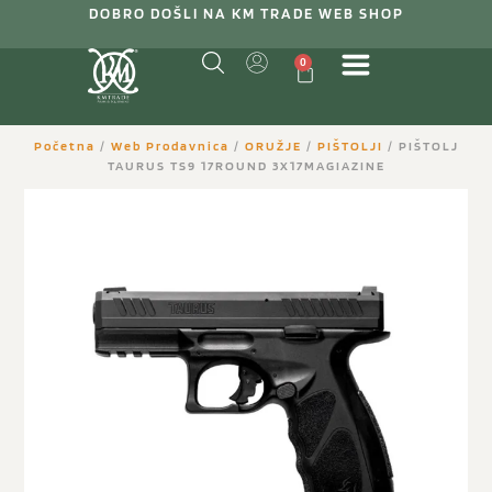
DOBRO DOŠLI NA KM TRADE WEB SHOP
0
Početna
/
Web Prodavnica
/
ORUŽJE
/
PIŠTOLJI
/ PIŠTOLJ
TAURUS TS9 17ROUND 3X17MAGIAZINE