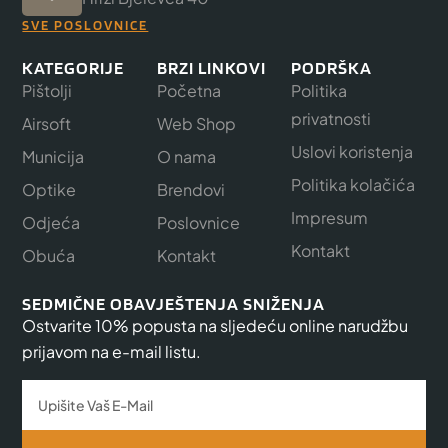
SVE POSLOVNICE
KATEGORIJE
BRZI LINKOVI
PODRŠKA
Pištolji
Početna
Politika
privatnosti
Airsoft
Web Shop
Uslovi koristenja
Municija
O nama
Politika kolačića
Optike
Brendovi
Impresum
Odjeća
Poslovnice
Kontakt
Obuća
Kontakt
SEDMIČNE OBAVJEŠTENJA SNIŽENJA
Ostvarite 10% popusta na sljedeću online narudžbu
prijavom na e-mail listu.