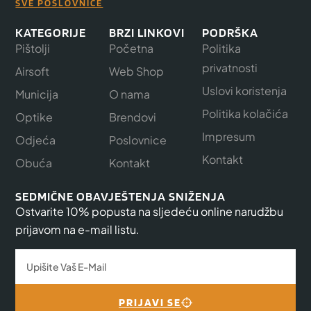
SVE POSLOVNICE
KATEGORIJE
BRZI LINKOVI
PODRŠKA
Pištolji
Početna
Politika
privatnosti
Airsoft
Web Shop
Uslovi koristenja
Municija
O nama
Politika kolačića
Optike
Brendovi
Impresum
Odjeća
Poslovnice
Kontakt
Obuća
Kontakt
SEDMIČNE OBAVJEŠTENJA SNIŽENJA
Ostvarite 10% popusta na sljedeću online narudžbu
prijavom na e-mail listu.
PRIJAVI SE