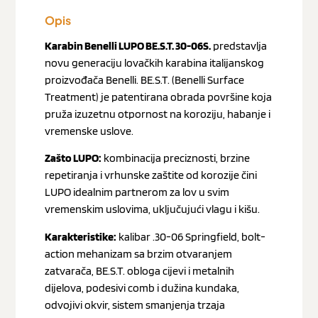
Opis
Karabin Benelli LUPO BE.S.T. 30-06S.
predstavlja
novu generaciju lovačkih karabina italijanskog
proizvođača Benelli. BE.S.T. (Benelli Surface
Treatment) je patentirana obrada površine koja
pruža izuzetnu otpornost na koroziju, habanje i
vremenske uslove.
Zašto LUPO:
kombinacija preciznosti, brzine
repetiranja i vrhunske zaštite od korozije čini
LUPO idealnim partnerom za lov u svim
vremenskim uslovima, uključujući vlagu i kišu.
Karakteristike:
kalibar .30-06 Springfield, bolt-
action mehanizam sa brzim otvaranjem
zatvarača, BE.S.T. obloga cijevi i metalnih
dijelova, podesivi comb i dužina kundaka,
odvojivi okvir, sistem smanjenja trzaja