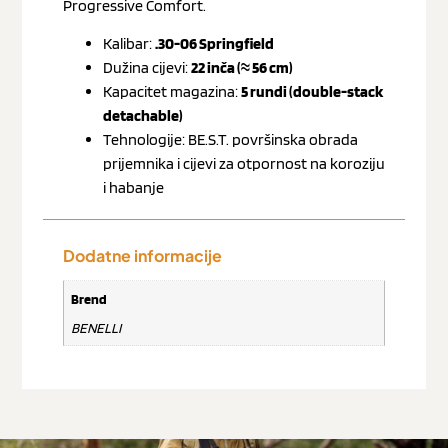
Progressive Comfort.
Kalibar:
.30-06 Springfield
Dužina cijevi:
22 inča (≈ 56 cm)
Kapacitet magazina:
5 rundi (double-stack
detachable)
Tehnologije: BE.S.T. površinska obrada
prijemnika i cijevi za otpornost na koroziju
i habanje
Dodatne informacije
Brend
BENELLI