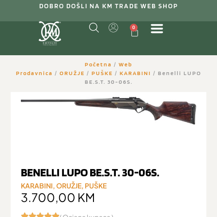
DOBRO DOŠLI NA KM TRADE WEB SHOP
0
Početna
/
Web
Prodavnica
/
ORUŽJE
/
PUŠKE
/
KARABINI
/ Benelli LUPO
BE.S.T. 30-06S.
BENELLI LUPO BE.S.T. 30-06S.
KARABINI
,
ORUŽJE
,
PUŠKE
3.700,00
KM
( Ocjena kupaca )