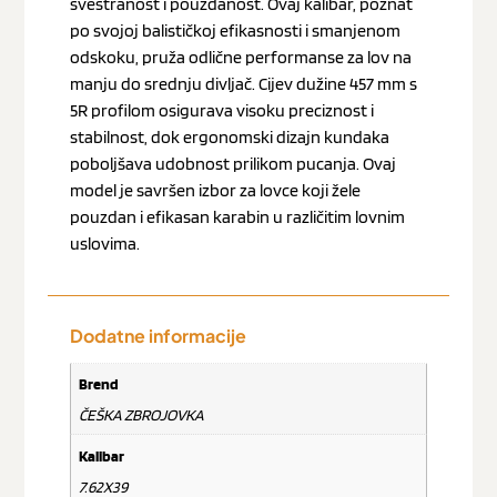
svestranost i pouzdanost. Ovaj kalibar, poznat
po svojoj balističkoj efikasnosti i smanjenom
odskoku, pruža odlične performanse za lov na
manju do srednju divljač. Cijev dužine 457 mm s
5R profilom osigurava visoku preciznost i
stabilnost, dok ergonomski dizajn kundaka
poboljšava udobnost prilikom pucanja. Ovaj
model je savršen izbor za lovce koji žele
pouzdan i efikasan karabin u različitim lovnim
uslovima.
Dodatne informacije
Brend
ČEŠKA ZBROJOVKA
Kalibar
7.62X39