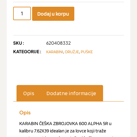
Dodaj u korpu
SKU :
620408332
KATEGORIJE :
,
,
KARABINI
ORUŽJE
PUŠKE
Opis
Dodatne informacije
Opis
KARABIN ČEŠKA ZBROJOVKA 600 ALPHA 5R u
kalibru 7.62X39 idealan je za lovce koji traže