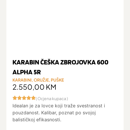
KARABIN ČEŠKA ZBROJOVKA 600
ALPHA 5R
KARABINI
,
ORUŽJE
,
PUŠKE
2.550,00
KM
( Ocjena kupaca )
Idealan je za lovce koji traže svestranost i
pouzdanost. Kalibar, poznat po svojoj
balističkoj efikasnosti.