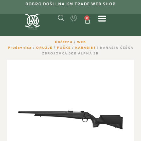
DOBRO DOŠLI NA KM TRADE WEB SHOP
0
Početna
/
Web
Prodavnica
/
ORUŽJE
/
PUŠKE
/
KARABINI
/ KARABIN ČEŠKA
ZBROJOVKA 600 ALPHA 5R