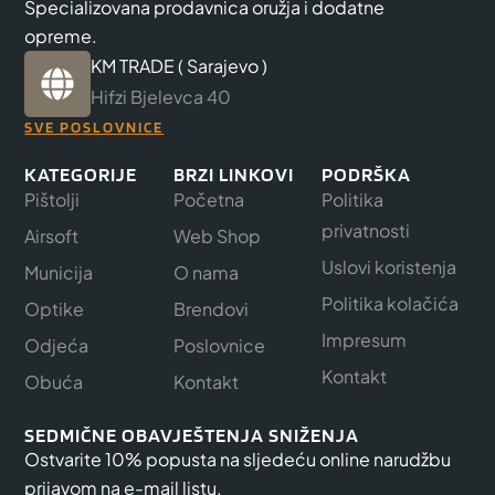
Specializovana prodavnica oružja i dodatne
opreme.
KM TRADE ( Sarajevo )
Hifzi Bjelevca 40
SVE POSLOVNICE
KATEGORIJE
BRZI LINKOVI
PODRŠKA
Pištolji
Početna
Politika
privatnosti
Airsoft
Web Shop
Uslovi koristenja
Municija
O nama
Politika kolačića
Optike
Brendovi
Impresum
Odjeća
Poslovnice
Kontakt
Obuća
Kontakt
SEDMIČNE OBAVJEŠTENJA SNIŽENJA
Ostvarite 10% popusta na sljedeću online narudžbu
prijavom na e-mail listu.