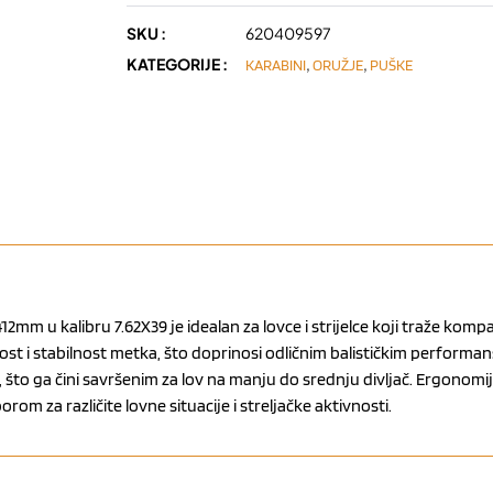
SKU :
620409597
KATEGORIJE :
,
,
KARABINI
ORUŽJE
PUŠKE
u kalibru 7.62X39 je idealan za lovce i strijelce koji traže kompa
 i stabilnost metka, što doprinosi odličnim balističkim performans
 što ga čini savršenim za lov na manju do srednju divljač. Ergonomi
om za različite lovne situacije i streljačke aktivnosti.