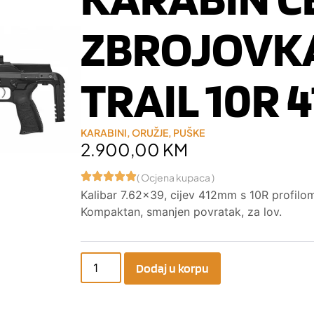
ZBROJOVK
TRAIL 10R 
KARABINI
,
ORUŽJE
,
PUŠKE
2.900,00
KM
( Ocjena kupaca )
Kalibar 7.62×39, cijev 412mm s 10R profilom 
Kompaktan, smanjen povratak, za lov.
Dodaj u korpu