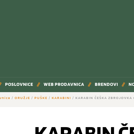
POSLOVNICE
WEB PRODAVNICA
BRENDOVI
N
vnica
/
ORUŽJE
/
PUŠKE
/
KARABINI
/ KARABIN ČEŠKA ZBROJOVKA 
KARABIN Č