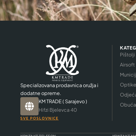
KATEG
Pištolji
Airsoft
Munici
Optik
Specializovana prodavnica oružja i
dodatne opreme.
Odjeć
KM TRADE ( Sarajevo )
Obuća
Hifzi Bjelevca 40
SVE POSLOVNICE