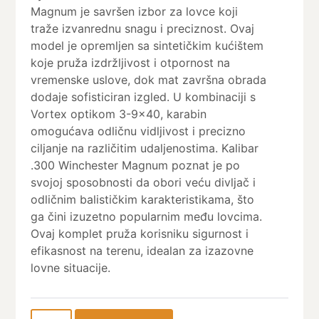
Magnum je savršen izbor za lovce koji
traže izvanrednu snagu i preciznost. Ovaj
model je opremljen sa sintetičkim kućištem
koje pruža izdržljivost i otpornost na
vremenske uslove, dok mat završna obrada
dodaje sofisticiran izgled. U kombinaciji s
Vortex optikom 3-9×40, karabin
omogućava odličnu vidljivost i precizno
ciljanje na različitim udaljenostima. Kalibar
.300 Winchester Magnum poznat je po
svojoj sposobnosti da obori veću divljač i
odličnim balističkim karakteristikama, što
ga čini izuzetno popularnim među lovcima.
Ovaj komplet pruža korisniku sigurnost i
efikasnost na terenu, idealan za izazovne
lovne situacije.