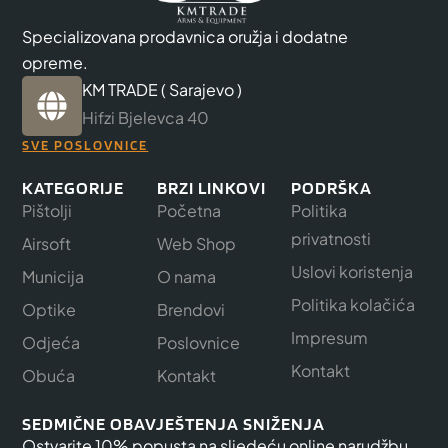
Specializovana prodavnica oružja i dodatne
opreme.
KM TRADE ( Sarajevo )
Hifzi Bjelevca 40
SVE POSLOVNICE
KATEGORIJE
BRZI LINKOVI
PODRŠKA
Pištolji
Početna
Politika
privatnosti
Airsoft
Web Shop
Uslovi koristenja
Municija
O nama
Politika kolačića
Optike
Brendovi
Impresum
Odjeća
Poslovnice
Kontakt
Obuća
Kontakt
SEDMIČNE OBAVJEŠTENJA SNIŽENJA
Ostvarite 10% popusta na sljedeću online narudžbu