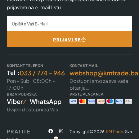
prijavom na e-mail listu.
PRIJAVI SE
KONTAKT TELEFON
KONTAKT MAIL
033 / 774 - 946
webshop@kmtrade.ba
Tel :
Pon - Sub : 08:00h -
Dostupni smo za sva vaša
17:00h
pitanja…
BRZA PODRŠKA
VRSTE PLAĆANJA
Viber
WhatsApp
Uvijek dostupni za Vas ...
PRATITE
Copyright © 2026
KM Trade
. Sva