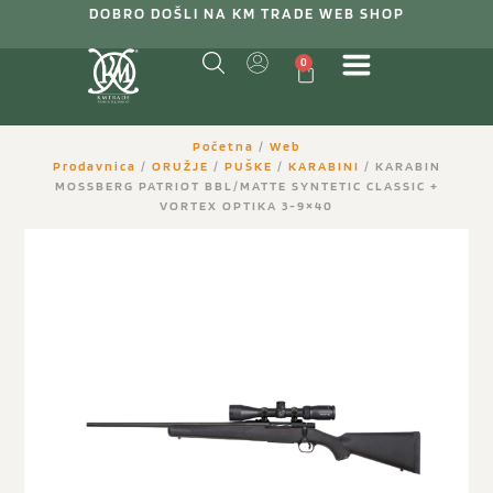
DOBRO DOŠLI NA KM TRADE WEB SHOP
0
Početna
/
Web
Prodavnica
/
ORUŽJE
/
PUŠKE
/
KARABINI
/ KARABIN
MOSSBERG PATRIOT BBL/MATTE SYNTETIC CLASSIC +
VORTEX OPTIKA 3-9×40