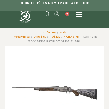
DOBRO DOŠLI NA KM TRADE WEB SHOP
0
Početna
/
Web
Prodavnica
/
ORUŽJE
/
PUŠKE
/
KARABINI
/ KARABIN
MOSSBERG PATRIOT SPRG 22 BBL