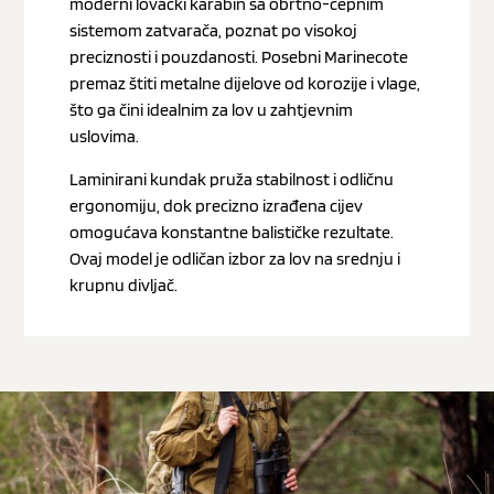
moderni lovački karabin sa obrtno-čepnim
sistemom zatvarača, poznat po visokoj
preciznosti i pouzdanosti. Posebni Marinecote
premaz štiti metalne dijelove od korozije i vlage,
što ga čini idealnim za lov u zahtjevnim
uslovima.
Laminirani kundak pruža stabilnost i odličnu
ergonomiju, dok precizno izrađena cijev
omogućava konstantne balističke rezultate.
Ovaj model je odličan izbor za lov na srednju i
krupnu divljač.