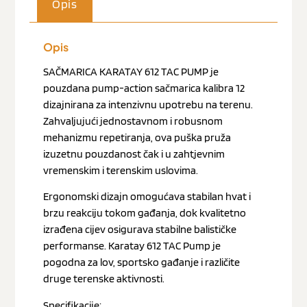
Opis
Opis
SAČMARICA KARATAY 612 TAC PUMP je
pouzdana pump-action sačmarica kalibra 12
dizajnirana za intenzivnu upotrebu na terenu.
Zahvaljujući jednostavnom i robusnom
mehanizmu repetiranja, ova puška pruža
izuzetnu pouzdanost čak i u zahtjevnim
vremenskim i terenskim uslovima.
Ergonomski dizajn omogućava stabilan hvat i
brzu reakciju tokom gađanja, dok kvalitetno
izrađena cijev osigurava stabilne balističke
performanse. Karatay 612 TAC Pump je
pogodna za lov, sportsko gađanje i različite
druge terenske aktivnosti.
Specifikacije: