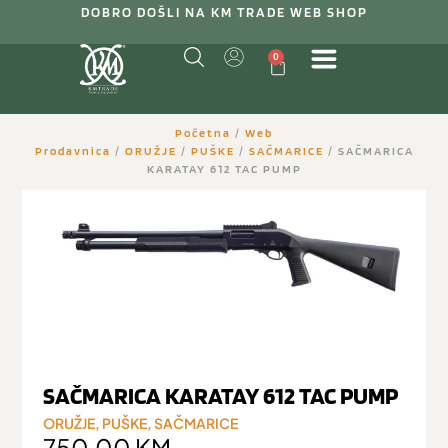
DOBRO DOŠLI NA KM TRADE WEB SHOP
0
Početna
/
Web
Prodavnica
/
ORUŽJE
/
PUŠKE
/
SAČMARICE
/ SAČMARICA
KARATAY 612 TAC PUMP
SAČMARICA KARATAY 612 TAC PUMP
ORUŽJE
,
PUŠKE
,
SAČMARICE
750,00
KM