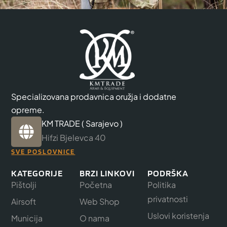
Specializovana prodavnica oružja i dodatne
opreme.
KM TRADE ( Sarajevo )
Hifzi Bjelevca 40
SVE POSLOVNICE
KATEGORIJE
BRZI LINKOVI
PODRŠKA
Pištolji
Početna
Politika
privatnosti
Airsoft
Web Shop
Uslovi koristenja
Municija
O nama