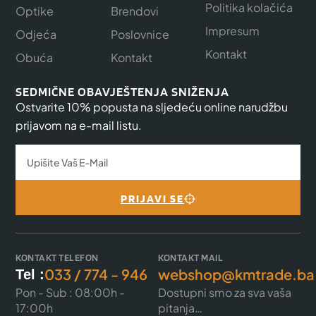
Politika kolačića
Optike
Brendovi
Impresum
Odjeća
Poslovnice
Kontakt
Obuća
Kontakt
SEDMIČNE OBAVJEŠTENJA SNIŽENJA
Ostvarite 10% popusta na sljedeću online narudžbu
prijavom na e-mail listu.
PRIJAVI SE
KONTAKT TELEFON
KONTAKT MAIL
033 / 774 - 946
webshop@kmtrade.ba
Tel :
Pon - Sub : 08:00h -
Dostupni smo za sva vaša
17:00h
pitanja…