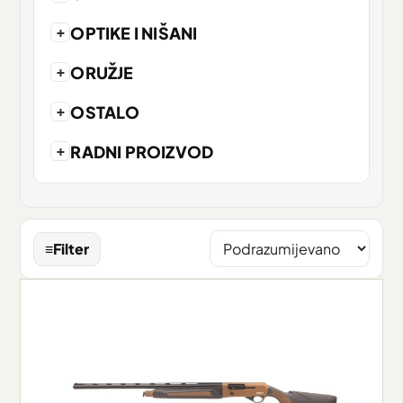
+
OPTIKE I NIŠANI
+
ORUŽJE
+
OSTALO
+
RADNI PROIZVOD
≡
Filter