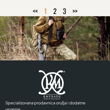
<<
1
2
3
>>
Specializovana prodavnica oružja i dodatne
opreme.