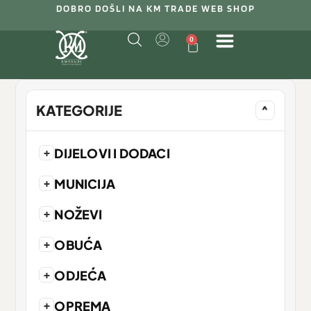
DOBRO DOŠLI NA KM TRADE WEB SHOP
0
KATEGORIJE
^
+
DIJELOVI I DODACI
+
MUNICIJA
+
NOŽEVI
+
OBUĆA
+
ODJEĆA
+
OPREMA