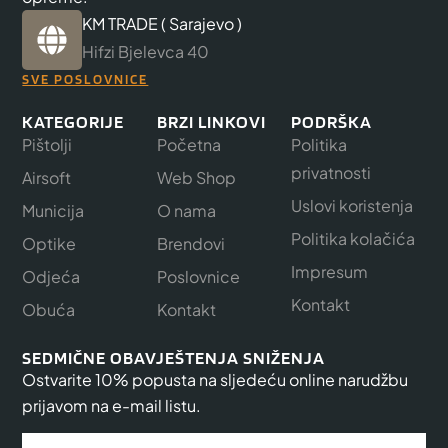
KM TRADE ( Sarajevo )
Hifzi Bjelevca 40
SVE POSLOVNICE
KATEGORIJE
BRZI LINKOVI
PODRŠKA
Pištolji
Početna
Politika
privatnosti
Airsoft
Web Shop
Uslovi koristenja
Municija
O nama
Politika kolačića
Optike
Brendovi
Impresum
Odjeća
Poslovnice
Kontakt
Obuća
Kontakt
SEDMIČNE OBAVJEŠTENJA SNIŽENJA
Ostvarite 10% popusta na sljedeću online narudžbu
prijavom na e-mail listu.