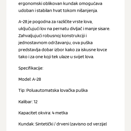
ergonomski oblikovan kundak omogućava
udoban i stabilan hvat tokom nišanjenja.
A-28 je pogodna za različite vrste lova,
uključujući lov na pernatu divljač i manje sisare.
Zahvaljujući robusnoj konstrukciji i
jednostavnom održavanju, ova puška
predstavlja dobar izbor kako za iskusne lovce
tako i za one koji tek ulaze u svijet lova.
Specifikacije:
Model: A-28
Tip: Poluautomatska lovačka puška
Kalibar: 12
Kapacitet okvira: 4 metka
Kundak: Sintetički / drveni (zavisno od verzije)