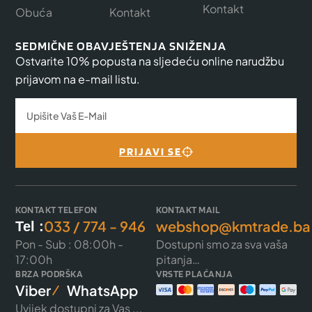
Kontakt
Obuća
Kontakt
SEDMIČNE OBAVJEŠTENJA SNIŽENJA
Ostvarite 10% popusta na sljedeću online narudžbu
prijavom na e-mail listu.
PRIJAVI SE
KONTAKT TELEFON
KONTAKT MAIL
033 / 774 - 946
webshop@kmtrade.ba
Tel :
Pon - Sub : 08:00h -
Dostupni smo za sva vaša
17:00h
pitanja…
BRZA PODRŠKA
VRSTE PLAĆANJA
Viber
WhatsApp
Uvijek dostupni za Vas ...