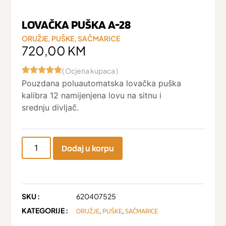
LOVAČKA PUŠKA A-28
ORUŽJE
,
PUŠKE
,
SAČMARICE
720,00
KM
( Ocjena kupaca )
Pouzdana poluautomatska lovačka puška
kalibra 12 namijenjena lovu na sitnu i
srednju divljač.
Dodaj u korpu
SKU :
620407525
KATEGORIJE :
,
,
ORUŽJE
PUŠKE
SAČMARICE