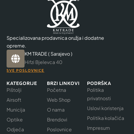
Specializovana prodavnica oružja i dodatne
opreme.
KM TRADE ( Sarajevo )
Hifzi Bjelevca 40
SVE POSLOVNICE
KATEGORIJE
BRZI LINKOVI
PODRŠKA
Pištolji
Početna
Politika
privatnosti
Airsoft
Web Shop
Uslovi koristenja
Municija
O nama
Politika kolačića
Optike
Brendovi
Impresum
Odjeća
Poslovnice