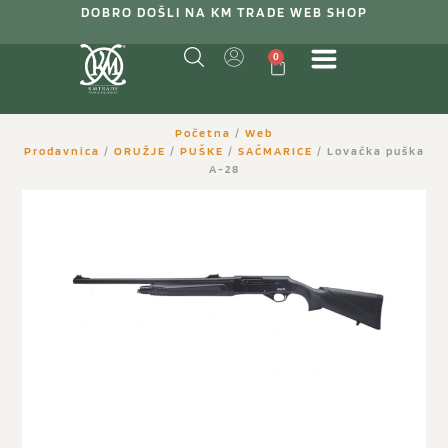
DOBRO DOŠLI NA KM TRADE WEB SHOP
0
Početna
/
Web
Prodavnica
/
ORUŽJE
/
PUŠKE
/
SAČMARICE
/ Lovačka puška
A-28