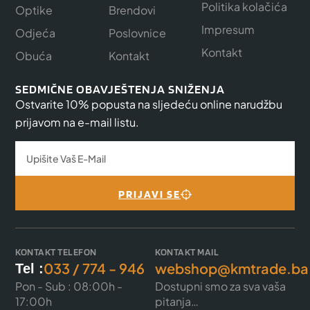
Politika kolačića
Optike
Brendovi
Impresum
Odjeća
Poslovnice
Kontakt
Obuća
Kontakt
SEDMIČNE OBAVJEŠTENJA SNIŽENJA
Ostvarite 10% popusta na sljedeću online narudžbu
prijavom na e-mail listu.
PRIJAVI SE
KONTAKT TELEFON
KONTAKT MAIL
033 / 774 - 946
webshop@kmtrade.ba
Tel :
Pon - Sub : 08:00h -
Dostupni smo za sva vaša
17:00h
pitanja…