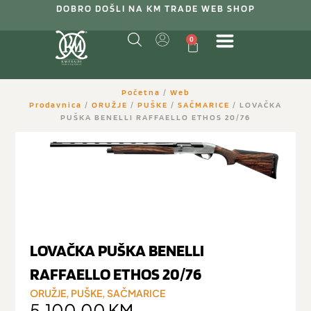
DOBRO DOŠLI NA KM TRADE WEB SHOP
0
Početna
/
Web
Prodavnica
/
ORUŽJE
/
PUŠKE
/
SAČMARICE
/ LOVAČKA
PUŠKA BENELLI RAFFAELLO ETHOS 20/76
LOVAČKA PUŠKA BENELLI
RAFFAELLO ETHOS 20/76
ORUŽJE
,
PUŠKE
,
SAČMARICE
5.100,00
KM