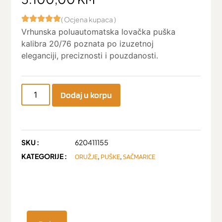
( Ocjena kupaca )
Vrhunska poluautomatska lovačka puška
kalibra 20/76 poznata po izuzetnoj
eleganciji, preciznosti i pouzdanosti.
Dodaj u korpu
SKU :
620411155
KATEGORIJE :
,
,
ORUŽJE
PUŠKE
SAČMARICE