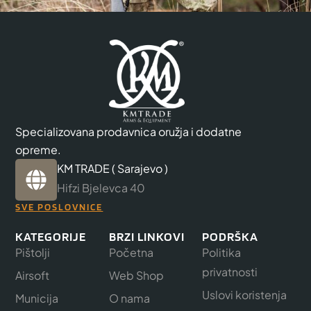
Specializovana prodavnica oružja i dodatne
opreme.
KM TRADE ( Sarajevo )
Hifzi Bjelevca 40
SVE POSLOVNICE
KATEGORIJE
BRZI LINKOVI
PODRŠKA
Pištolji
Početna
Politika
privatnosti
Airsoft
Web Shop
Uslovi koristenja
Municija
O nama