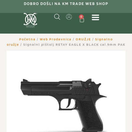
DOBRO DOŠLI NA KM TRADE WEB SHOP
0
Početna
/
Web Prodavnica
/
ORUŽJE
/
Signalno
oružje
/ Signalni pištolj RETAY EAGLE X BLACK cal.9mm PAK