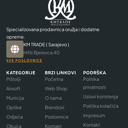
Specializovana prodavnica oružja i dodatne
opreme.
KM TRADE ( Sarajevo )
Hifzi Bjelevca 40
SVE POSLOVNICE
KATEGORIJE
BRZI LINKOVI
PODRŠKA
Pištolji
Početna
Politika
privatnosti
Airsoft
Web Shop
Uslovi koristenja
Municija
O nama
Politika kolačića
Optike
Brendovi
Impresum
Odjeća
Poslovnice
Kontakt
Obuća
Kontakt