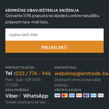
SEDMIČNE OBAVJEŠTENJA SNIŽENJA
Ostvarite 10% popusta na sljedeću online narudžbu
prijavom na e-mail listu.
PRIJAVI SE
KONTAKT TELEFON
KONTAKT MAIL
033 / 774 - 946
webshop@kmtrade.ba
Tel :
Pon - Sub : 08:00h -
Dostupni smo za sva vaša
17:00h
pitanja…
BRZA PODRŠKA
VRSTE PLAĆANJA
Viber
WhatsApp
Uvijek dostupni za Vas ...