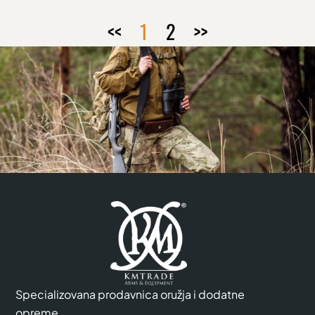
<<
1
2
>>
Specializovana prodavnica oružja i dodatne
opreme.