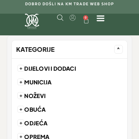
DOBRO DOŠLI NA KM TRADE WEB SHOP
0
KATEGORIJE
^
+
DIJELOVI I DODACI
+
MUNICIJA
+
NOŽEVI
+
OBUĆA
+
ODJEĆA
+
OPREMA