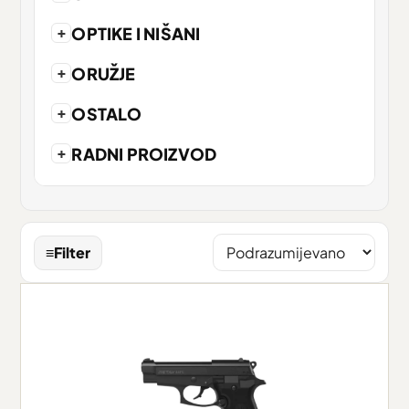
+
OPTIKE I NIŠANI
+
ORUŽJE
+
OSTALO
+
RADNI PROIZVOD
≡
Filter