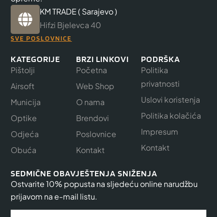
KM TRADE ( Sarajevo )
Hifzi Bjelevca 40
SVE POSLOVNICE
KATEGORIJE
BRZI LINKOVI
PODRŠKA
Pištolji
Početna
Politika
privatnosti
Airsoft
Web Shop
Uslovi koristenja
Municija
O nama
Politika kolačića
Optike
Brendovi
Impresum
Odjeća
Poslovnice
Kontakt
Obuća
Kontakt
SEDMIČNE OBAVJEŠTENJA SNIŽENJA
Ostvarite 10% popusta na sljedeću online narudžbu
prijavom na e-mail listu.