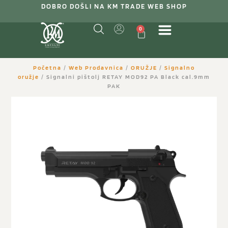
DOBRO DOŠLI NA KM TRADE WEB SHOP
0
Početna
/
Web Prodavnica
/
ORUŽJE
/
Signalno
oružje
/ Signalni pištolj RETAY MOD92 PA Black cal.9mm
PAK