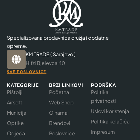
Specializovana prodavnica oružja i dodatne
opreme.
KM TRADE ( Sarajevo )
Hifzi Bjelevca 40
SVE POSLOVNICE
KATEGORIJE
BRZI LINKOVI
PODRŠKA
Pištolji
Početna
Politika
privatnosti
Airsoft
Web Shop
Uslovi koristenja
Municija
O nama
Politika kolačića
Optike
Brendovi
Impresum
Odjeća
Poslovnice