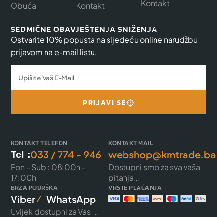
Kontakt
Obuća
Kontakt
SEDMIČNE OBAVJEŠTENJA SNIŽENJA
Ostvarite 10% popusta na sljedeću online narudžbu
prijavom na e-mail listu.
PRIJAVI SE
KONTAKT TELEFON
KONTAKT MAIL
033 / 774 - 946
webshop@kmtrade.ba
Tel :
Pon - Sub : 08:00h -
Dostupni smo za sva vaša
17:00h
pitanja…
BRZA PODRŠKA
VRSTE PLAĆANJA
Viber
WhatsApp
Uvijek dostupni za Vas ...