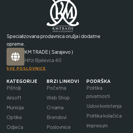
Specializovana prodavnica oružja i dodatne
opreme.
KM TRADE ( Sarajevo )
Hifzi Bjelevca 40
SVE POSLOVNICE
KATEGORIJE
BRZI LINKOVI
PODRŠKA
Pištolji
Početna
Politika
privatnosti
Airsoft
Web Shop
Uslovi koristenja
Municija
O nama
Politika kolačića
Optike
Brendovi
Impresum
Odjeća
Poslovnice