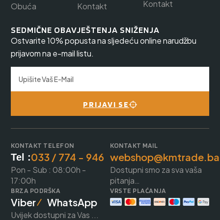
Kontakt
Obuća
Kontakt
SEDMIČNE OBAVJEŠTENJA SNIŽENJA
Ostvarite 10% popusta na sljedeću online narudžbu
prijavom na e-mail listu.
PRIJAVI SE
KONTAKT TELEFON
KONTAKT MAIL
033 / 774 - 946
webshop@kmtrade.ba
Tel :
Pon - Sub : 08:00h -
Dostupni smo za sva vaša
17:00h
pitanja…
BRZA PODRŠKA
VRSTE PLAĆANJA
Viber
WhatsApp
Uvijek dostupni za Vas ...