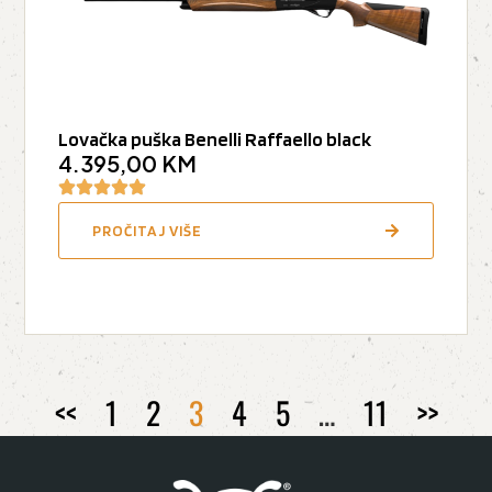
Lovačka puška Benelli Raffaello black
4.395,00
KM
PROČITAJ VIŠE
<<
1
2
3
4
5
…
11
>>