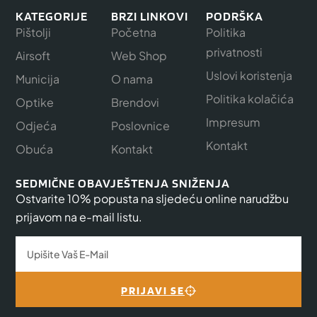
KATEGORIJE
BRZI LINKOVI
PODRŠKA
Pištolji
Početna
Politika
privatnosti
Airsoft
Web Shop
Uslovi koristenja
Municija
O nama
Politika kolačića
Optike
Brendovi
Impresum
Odjeća
Poslovnice
Kontakt
Obuća
Kontakt
SEDMIČNE OBAVJEŠTENJA SNIŽENJA
Ostvarite 10% popusta na sljedeću online narudžbu
prijavom na e-mail listu.
PRIJAVI SE