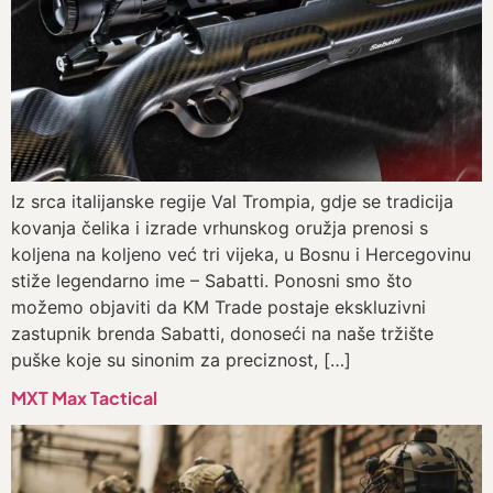
Iz srca italijanske regije Val Trompia, gdje se tradicija
kovanja čelika i izrade vrhunskog oružja prenosi s
koljena na koljeno već tri vijeka, u Bosnu i Hercegovinu
stiže legendarno ime – Sabatti. Ponosni smo što
možemo objaviti da KM Trade postaje ekskluzivni
zastupnik brenda Sabatti, donoseći na naše tržište
puške koje su sinonim za preciznost, […]
MXT Max Tactical