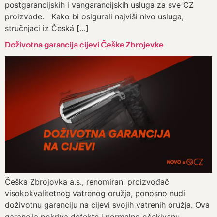
postgarancijskih i vangarancijskih usluga za sve CZ
proizvode. Kako bi osigurali najviši nivo usluga,
stručnjaci iz Česká […]
Doživotna garancija cijevi Češke Zbrojevke
Češka Zbrojovka a.s., renomirani proizvođač
visokokvalitetnog vatrenog oružja, ponosno nudi
doživotnu garanciju na cijevi svojih vatrenih oružja. Ova
garancija pokriva defekte i normalno očekivanu