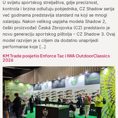
U svijetu sportskog streljaštva, gdje preciznost,
kontrola i brzina odlučuju pobjednika, CZ Shadow serija
već godinama predstavlja standard na koji se mnogi
oslanjaju. Nakon velikog uspjeha modela Shadow 2,
češki proizvođač Česká Zbrojovka (CZ) predstavio je
novu generaciju sportskog pištolja – CZ Shadow 3. Ovaj
model razvijen je s ciljem da dodatno unaprijedi
performanse koje […]
KM Trade posjetio Enforce Tac i IWA OutdoorClassics
2026