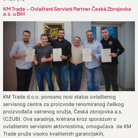
KM Trade – Ovlašteni Servisni Partner Česká Zbrojovka
a.s. u BiH
KM Trade d.o.o. ponosno nosi status ovlaštenog
servisnog centra za proizvode renomiranog češkog
proizvođača vatrenog oružja, Česká zbrojovka a.s.
(CZUB). Ova saradnja, kreirana kroz sporazum o
ovlaštenim servisnim aktivnostima, omogućava da KM
Trade pruža visoko kvalitetnih garancijskih,