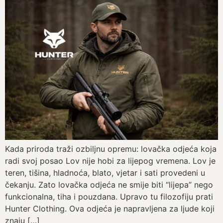
Kada priroda traži ozbiljnu opremu: lovačka odjeća koja
radi svoj posao Lov nije hobi za lijepog vremena. Lov je
teren, tišina, hladnoća, blato, vjetar i sati provedeni u
čekanju. Zato lovačka odjeća ne smije biti “lijepa” nego
funkcionalna, tiha i pouzdana. Upravo tu filozofiju prati
Hunter Clothing. Ova odjeća je napravljena za ljude koji
znaju […]