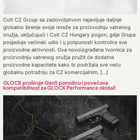
Colt CZ Group sa zadovoljstvom najavljuje daljnje
globalno širenje svoje mreže za proizvodnju vatrenog
oružja, uključujući i Colt CZ Hungary pogon, gdje Grupa
posjeduje većinski udio i u potpunosti kontrolira sve
proizvodne aktivnosti. Ova novoizgrađena tvornica za
proizvodnju vatrenog oružja pružit će dodatne
proizvodne kapacitete kako bi podržala sve veću
globalnu potražnju za CZ komercijalnim, […]
GLOCK proširuje Gen5 porodicu i povećava
kompatibilnost za GLOCK Performance okidač