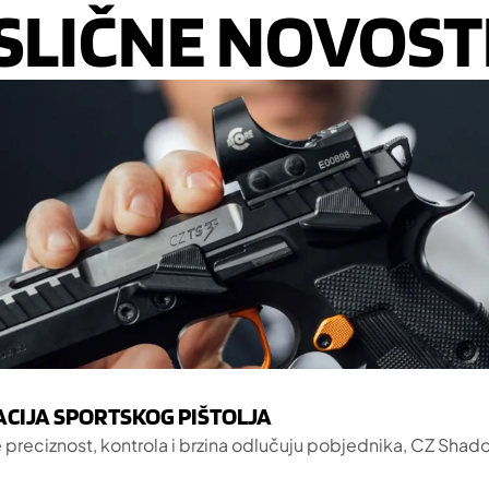
SLIČNE NOVOST
ACIJA SPORTSKOG PIŠTOLJA
e preciznost, kontrola i brzina odlučuju pobjednika, CZ Shadow 