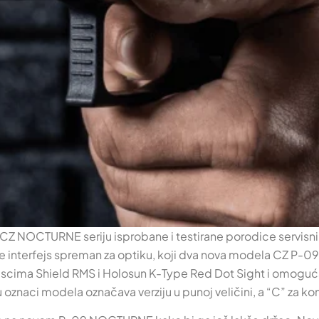
 NOCTURNE seriju isprobane i testirane porodice servisnih 
jih je interfejs spreman za optiku, koji dva nova modela C
iscima Shield RMS i Holosun K-Type Red Dot Sight i omogućava
u oznaci modela označava verziju u punoj veličini, a “C” za k