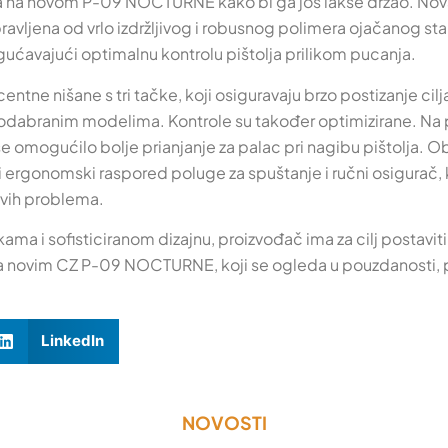
ja na novom P-09 NOCTURNE kako bi ga još lakše držao. Nova
ravljena od vrlo izdržljivog i robusnog polimera ojačanog st
ogućavajući optimalnu kontrolu pištolja prilikom pucanja.
ntne nišane s tri tačke, koji osiguravaju brzo postizanje cilja
 odabranim modelima. Kontrole su također optimizirane. Na p
mogućilo bolje prianjanje za palac pri nagibu pištolja. Obl
i ergonomski raspored poluge za spuštanje i ručni osigurač, 
kakvih problema.
ikama i sofisticiranom dizajnu, proizvođač ima za cilj postav
sa novim CZ P-09 NOCTURNE, koji se ogleda u pouzdanosti, p
LinkedIn
NOVOSTI