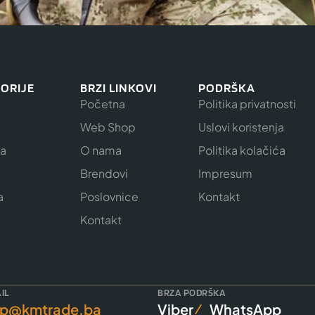
ORIJE
BRZI LINKOVI
PODRŠKA
Početna
Politika privatnosti
Web Shop
Uslovi koristenja
ja
O nama
Politika kolačića
e
Brendovi
Impresum
a
Poslovnice
Kontakt
Kontakt
IL
BRZA PODRŠKA
p@kmtrade.ba
Viber
WhatsApp