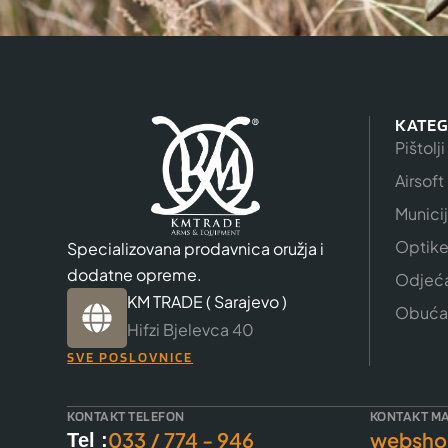
KATEG
Pištolji
Airsoft
Munici
Optik
Specializovana prodavnica oružja i
dodatne opreme.
Odjeć
KM TRADE ( Sarajevo )
Obuća
Hifzi Bjelevca 40
SVE POSLOVNICE
KONTAKT TELEFON
KONTAKT MA
033 / 774 - 946
websho
Tel :