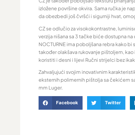
CZ je također poboljšao teksturu prianjan
izložene površine okvira. Sama ručka je nap
da obezbedi još čvršći i sigurniji hvat, om
CZ se odlučio za visokokontrastne, luminisce
verzija nišana sa 3 tačke biće dostupna na
NOCTURNE ima poboljšana rebra kako bi se o
također olakšava rukovanje pištoljem, kao 
koristiti i desni i lijevi Ručni strijelci bez i
Zahvaljujući svojim inovativnim karakterist
eksternih polimernih pištolja sa čekićem 
mm Luger.
Facebook
Twitter