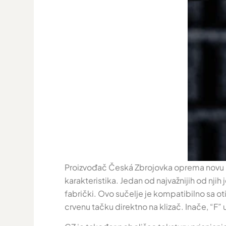
Proizvođač Česká Zbrojovka oprema novu CZ
karakteristika. Jedan od najvažnijih od n
fabrički. Ovo sučelje je kompatibilno sa ot
crvenu tačku direktno na klizač. Inače, “F” 