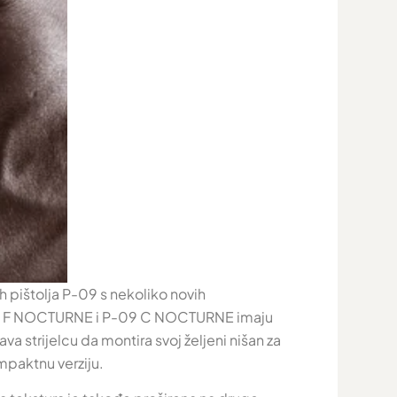
pištolja P-09 s nekoliko novih
Z P-09 F NOCTURNE i P-09 C NOCTURNE imaju
 strijelcu da montira svoj željeni nišan za
ompaktnu verziju.