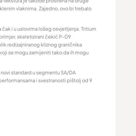
 tekstura je takođe proširena na druge
aklenim vlaknima. Zajedno, ovo bi trebalo
 čak i u uslovima lošeg osvjetljenja. Tritium
rimjer, skeletizirani čekić P-09
ik redizajniranog kliznog graničnika
koji se mogu zamijeniti tako da ih mogu
iti novi standard u segmentu SA/DA
erformansama i svestranosti pištolj od 9