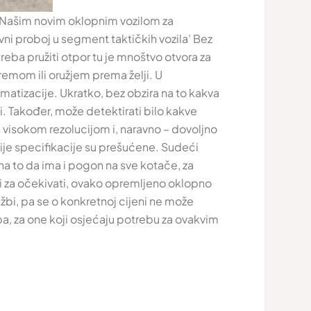
 ‘Našim novim oklopnim vozilom za
ivni proboj u segment taktičkih vozila’ Bez
reba pružiti otpor tu je mnoštvo otvora za
premom ili oružjem prema želji. U
limatizacije. Ukratko, bez obzira na to kakva
ti. Također, može detektirati bilo kakve
 s visokom rezolucijom i, naravno – dovoljno
jnije specifikacije su prešućene. Sudeći
na to da ima i pogon na sve kotače, za
i za očekivati, ovako opremljeno oklopno
žbi, pa se o konkretnoj cijeni ne može
dba, za one koji osjećaju potrebu za ovakvim