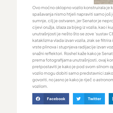
Ovo moćno oklopno vozilo konstruirala je k
spašavanja nismo htjeli napraviti samo još j
sumnje, cilj je ostvaren, jer Senator je ne
cijevi oružja, izlaza za bijeg iz vozila, ka
unutrašnjosti je nešto što se zove ‘sustav CB
kataklizma vlada izvan vozila, zrak se filtr
vrste plinova i stupnjeva radijacije izvan vo
snažni reflektori. Roshel kaže kako je Sena
prema fotografijama unutrašnjosti, ovaj kon
pretpostaviti je kako je pod svom silnom 
vozilo mogu dobiti samo predstavnici zakon
govoriti, no jasno je kako je riječ o astro
vozilom.
Facebook
Twitter