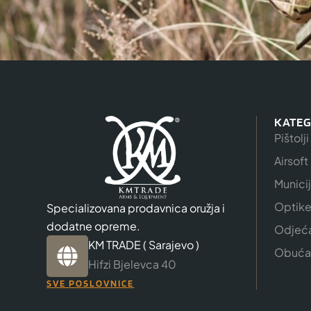
KATEG
Pištolji
Airsoft
Munici
Optik
Specializovana prodavnica oružja i
dodatne opreme.
Odjeć
KM TRADE ( Sarajevo )
Obuća
Hifzi Bjelevca 40
SVE POSLOVNICE