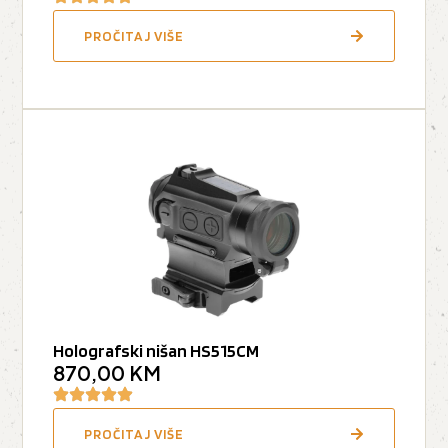
PROČITAJ VIŠE
Holografski nišan HS515CM
870,00
KM
PROČITAJ VIŠE