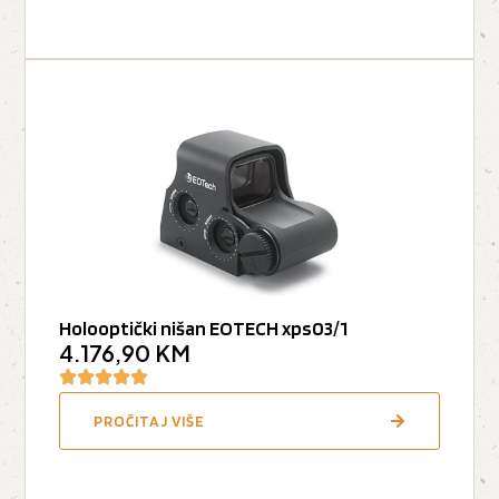
Holooptički nišan EOTECH xps03/1
4.176,90
KM
PROČITAJ VIŠE