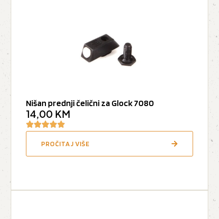
Nišan prednji čelični za Glock 7080
14,00
KM
PROČITAJ VIŠE