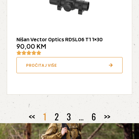
Nišan Vector Optics RDSL06 T1 1×30
90,00
KM
PROČITAJ VIŠE
<<
1
2
3
…
6
>>