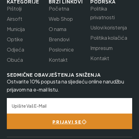
KATEGORIJE
BRZI LINKOVI
PODRŠKA
Pištolji
Početna
Politika
privatnosti
Airsoft
Web Shop
Uslovi koristenja
Municija
O nama
Politika kolačića
Optike
Brendovi
Impresum
Odjeća
Poslovnice
Kontakt
Obuća
Kontakt
SEDMIČNE OBAVJEŠTENJA SNIŽENJA
Ostvarite 10% popusta na sljedeću online narudžbu
prijavom na e-mail listu.
PRIJAVI SE