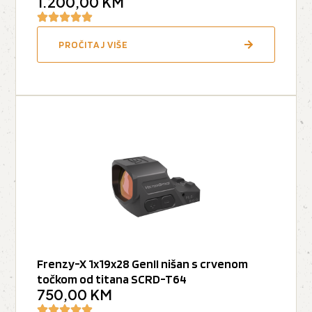
1.200,00
KM
PROČITAJ VIŠE
Frenzy-X 1x19x28 GenII nišan s crvenom
točkom od titana SCRD-T64
750,00
KM