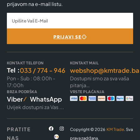
prijavom na e-mail listu.
PRIJAVI SE
KONTAKT TELEFON
KONTAKT MAIL
033 / 774 - 946
webshop@kmtrade.ba
Tel :
Pon - Sub : 08:00h -
Dostupni smo za sva vaša
17:00h
pitanja…
BRZA PODRŠKA
VRSTE PLAĆANJA
Viber
WhatsApp
Uvijek dostupni za Vas ...
PRATITE
Copyright © 2026
KM Trade
. Sva
NAS
prava zadržana.