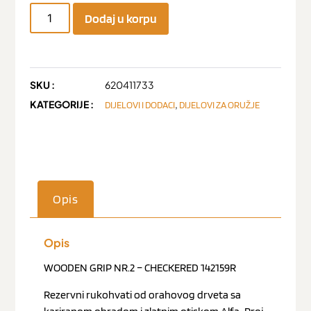
Dodaj u korpu
SKU :
620411733
KATEGORIJE :
,
DIJELOVI I DODACI
DIJELOVI ZA ORUŽJE
Opis
Opis
WOODEN GRIP NR.2 – CHECKERED 142159R
Rezervni rukohvati od orahovog drveta sa