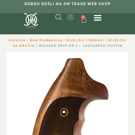
DOBRO DOŠLI NA KM TRADE WEB SHOP
0
Početna
/
Web Prodavnica
/
DIJELOVI I DODACI
/
DIJELOVI
ZA ORUŽJE
/ WOODEN GRIP NR.2 – CHECKERED 142159R