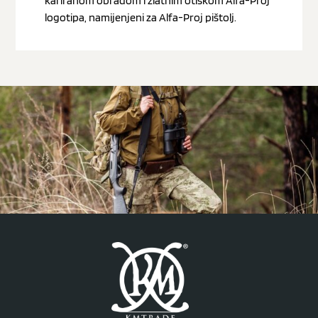
kariranom obradom i zlatnim otiskom Alfa-Proj
logotipa, namijenjeni za Alfa-Proj pištolj.