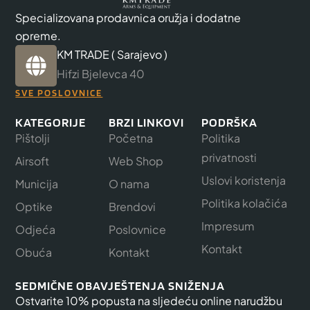
Specializovana prodavnica oružja i dodatne
opreme.
KM TRADE ( Sarajevo )
Hifzi Bjelevca 40
SVE POSLOVNICE
KATEGORIJE
BRZI LINKOVI
PODRŠKA
Pištolji
Početna
Politika
privatnosti
Airsoft
Web Shop
Uslovi koristenja
Municija
O nama
Politika kolačića
Optike
Brendovi
Impresum
Odjeća
Poslovnice
Kontakt
Obuća
Kontakt
SEDMIČNE OBAVJEŠTENJA SNIŽENJA
Ostvarite 10% popusta na sljedeću online narudžbu