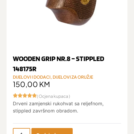
WOODEN GRIP NR.8 – STIPPLED
148175R
DIJELOVI I DODACI
,
DIJELOVI ZA ORUŽJE
150,00
KM
( Ocjena kupaca )
Drveni zamjenski rukohvat sa reljefnom,
stippled završnom obradom.