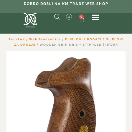
DOBRO DOŠLI NA KM TRADE WEB SHOP
0
Početna
/
Web Prodavnica
/
DIJELOVI I DODACI
/
DIJELOVI
ZA ORUŽJE
/ WOODEN GRIP NR.8 – STIPPLED 148175R