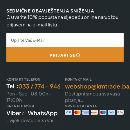
SEDMIČNE OBAVJEŠTENJA SNIŽENJA
Ostvarite 10% popusta na sljedeću online narudžbu
prijavom na e-mail listu.
PRIJAVI SE
KONTAKT TELEFON
KONTAKT MAIL
033 / 774 - 946
webshop@kmtrade.ba
Tel :
Pon - Sub : 08:00h -
Dostupni smo za sva vaša
17:00h
pitanja…
BRZA PODRŠKA
VRSTE PLAĆANJA
Viber
WhatsApp
Uvijek dostupni za Vas ...