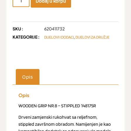
Dodaj u korpu
SKU :
620411732
KATEGORIJE :
,
DIJELOVI I DODACI
DIJELOVI ZA ORUŽJE
Opis
Opis
WOODEN GRIP NR.8 – STIPPLED 148175R
Drveni zamjenski rukohvat sa reljefnom,
stippled završnom obradom. Namijenjen je kao