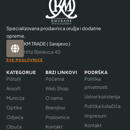
Specializovana prodavnica oružja i dodatne
opreme.
KM TRADE ( Sarajevo )
Hifzi Bjelevca 40
SVE POSLOVNICE
KATEGORIJE
BRZI LINKOVI
PODRŠKA
Pištolji
Početna
Politika
privatnosti
Airsoft
Web Shop
Uslovi koristenja
Municija
O nama
Politika kolačića
Optike
Brendovi
Impresum
Odjeća
Poslovnice
Kontakt
Obuća
Kontakt