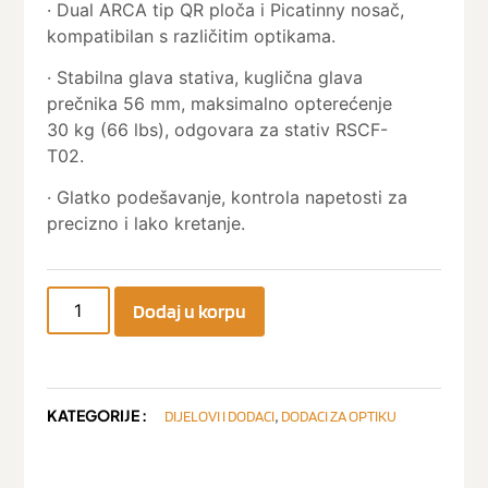
· Dual ARCA tip QR ploča i Picatinny nosač,
kompatibilan s različitim optikama.
· Stabilna glava stativa, kuglična glava
prečnika 56 mm, maksimalno opterećenje
30 kg (66 lbs), odgovara za stativ RSCF-
T02.
· Glatko podešavanje, kontrola napetosti za
precizno i ​​lako kretanje.
Dodaj u korpu
KATEGORIJE :
,
DIJELOVI I DODACI
DODACI ZA OPTIKU