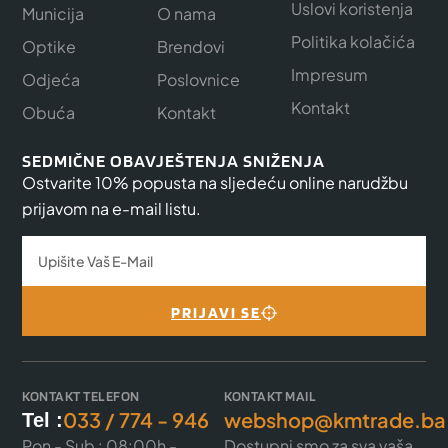
Uslovi koristenja
Municija
O nama
Politika kolačića
Optike
Brendovi
Impresum
Odjeća
Poslovnice
Kontakt
Obuća
Kontakt
SEDMIČNE OBAVJEŠTENJA SNIŽENJA
Ostvarite 10% popusta na sljedeću online narudžbu
prijavom na e-mail listu.
PRIJAVI SE
KONTAKT TELEFON
KONTAKT MAIL
033 / 774 - 946
webshop@kmtrade.ba
Tel :
Pon - Sub : 08:00h -
Dostupni smo za sva vaša