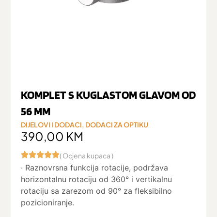
KOMPLET S KUGLASTOM GLAVOM OD
56 MM
DIJELOVI I DODACI
,
DODACI ZA OPTIKU
390,00
KM
( Ocjena kupaca )
· Raznovrsna funkcija rotacije, podržava
horizontalnu rotaciju od 360° i vertikalnu
rotaciju sa zarezom od 90° za fleksibilno
pozicioniranje.