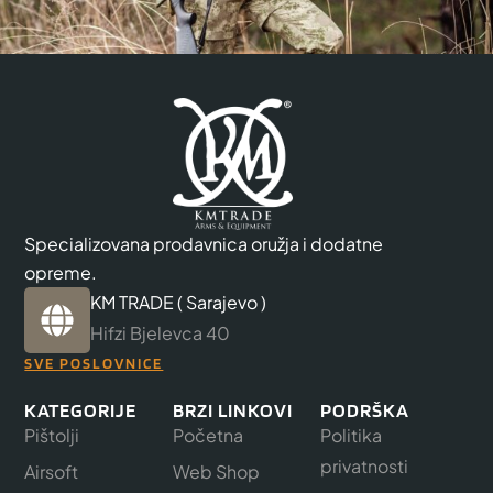
Specializovana prodavnica oružja i dodatne
opreme.
KM TRADE ( Sarajevo )
Hifzi Bjelevca 40
SVE POSLOVNICE
KATEGORIJE
BRZI LINKOVI
PODRŠKA
Pištolji
Početna
Politika
privatnosti
Airsoft
Web Shop