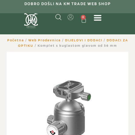
DOBRO DOŠLI NA KM TRADE WEB SHOP
0
Početna
/
Web Prodavnica
/
DIJELOVI I DODACI
/
DODACI ZA
OPTIKU
/ Komplet s kuglastom glavom od 56 mm