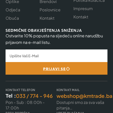
Politika kolačića
Optike
Brendovi
Impresum
Odjeća
Poslovnice
Kontakt
Obuća
Kontakt
SEDMIČNE OBAVJEŠTENJA SNIŽENJA
Ostvarite 10% popusta na sljedeću online narudžbu
prijavom na e-mail listu.
PRIJAVI SE
KONTAKT TELEFON
KONTAKT MAIL
033 / 774 - 946
webshop@kmtrade.ba
Tel :
Pon - Sub : 08:00h -
Dostupni smo za sva vaša
17:00h
pitanja…
BRZA PODRŠKA
VRSTE PLAĆANJA