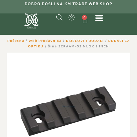
DOBRO DOŠLI NA KM TRADE WEB SHOP
0
Početna
/
Web Prodavnica
/
DIJELOVI I DODACI
/
DODACI ZA
OPTIKU
/ Šina SCRAAM-52 MLOK 2 INCH