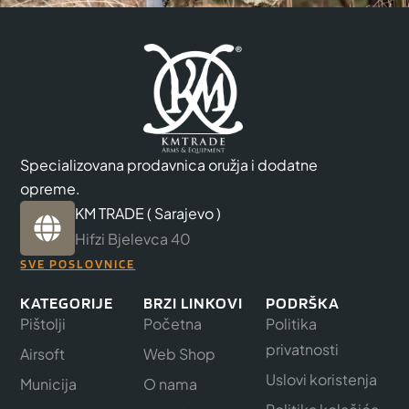
Specializovana prodavnica oružja i dodatne
opreme.
KM TRADE ( Sarajevo )
Hifzi Bjelevca 40
SVE POSLOVNICE
KATEGORIJE
BRZI LINKOVI
PODRŠKA
Pištolji
Početna
Politika
privatnosti
Airsoft
Web Shop
Uslovi koristenja
Municija
O nama