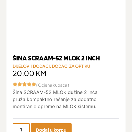
ŠINA SCRAAM-52 MLOK 2 INCH
DIJELOVI I DODACI
,
DODACI ZA OPTIKU
20,00
KM
( Ocjena kupaca )
Šina SCRAAM-52 MLOK dužine 2 inča
pruža kompaktno rešenje za dodatno
montiranje opreme na MLOK sistemu.
Dodaj u korpu