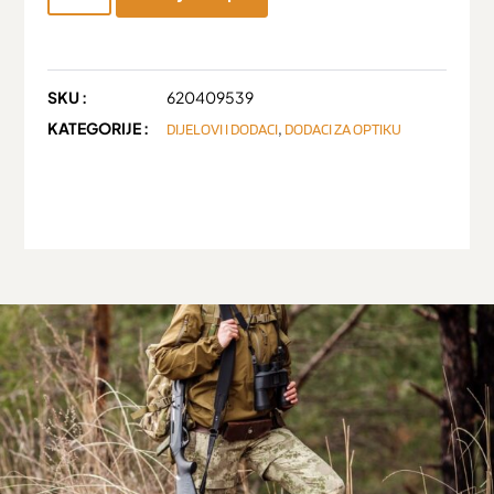
SKU :
620409539
KATEGORIJE :
,
DIJELOVI I DODACI
DODACI ZA OPTIKU