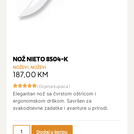
NOŽ NIETO 8504-K
NOŽEVI
,
NOŽEVI
187,00
KM
( Ocjena kupaca )
Elegantan nož sa čvrstom oštricom i
ergonomskom drškom. Savršen za
svakodnevne zadatke i avanture u prirodi.
Dodaj u korpu