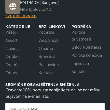
KM TRADE ( Sarajevo )
Hifzi Bjelevca 40
SVE POSLOVNICE
KATEGORIJE
BRZI LINKOVI
PODRŠKA
Pištolji
Početna
Politika
privatnosti
Airsoft
Web Shop
Uslovi koristenja
Municija
O nama
Politika kolačića
Optike
Brendovi
Impresum
Odjeća
Poslovnice
Kontakt
Obuća
Kontakt
SEDMIČNE OBAVJEŠTENJA SNIŽENJA
Ostvarite 10% popusta na sljedeću online narudžbu
prijavom na e-mail listu.