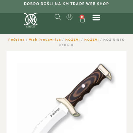
DOBRO DOŠLI NA KM TRADE WEB SHOP
0
Početna
/
Web Prodavnica
/
NOŽEVI
/
NOŽEVI
/ NOŽ NIETO
8504-K