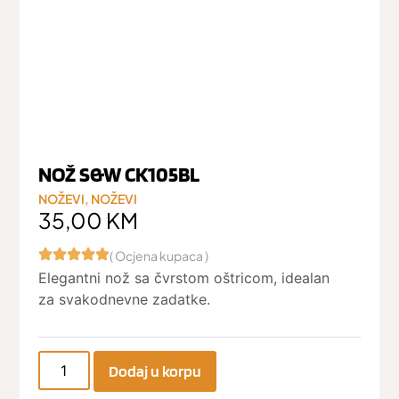
NOŽ S&W CK105BL
NOŽEVI
,
NOŽEVI
35,00
KM
( Ocjena kupaca )
Elegantni nož sa čvrstom oštricom, idealan
za svakodnevne zadatke.
Dodaj u korpu