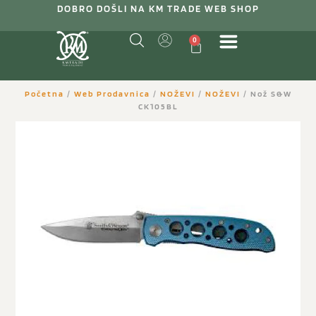
DOBRO DOŠLI NA KM TRADE WEB SHOP
0
Početna
/
Web Prodavnica
/
NOŽEVI
/
NOŽEVI
/ Nož S&W
CK105BL