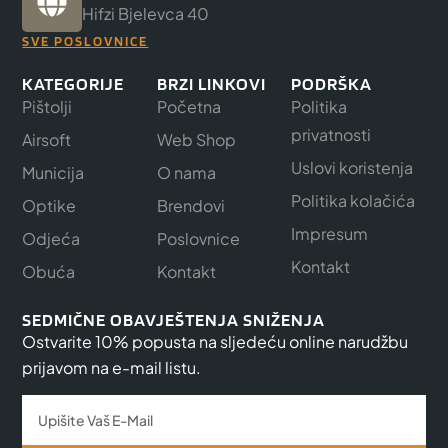
Hifzi Bjelevca 40
SVE POSLOVNICE
KATEGORIJE
BRZI LINKOVI
PODRŠKA
Pištolji
Početna
Politika
privatnosti
Airsoft
Web Shop
Uslovi koristenja
Municija
O nama
Politika kolačića
Optike
Brendovi
Impresum
Odjeća
Poslovnice
Kontakt
Obuća
Kontakt
SEDMIČNE OBAVJEŠTENJA SNIŽENJA
Ostvarite 10% popusta na sljedeću online narudžbu
prijavom na e-mail listu.