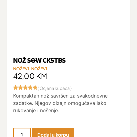
NOŽ S&W CK5TBS
NOŽEVI
,
NOŽEVI
42,00
KM
( Ocjena kupaca )
Kompaktan nož savršen za svakodnevne
zadatke. Njegov dizajn omogućava lako
rukovanje i nošenje.
Dodaj u korpu