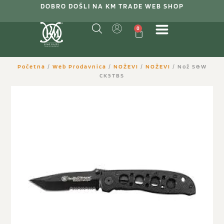
DOBRO DOŠLI NA KM TRADE WEB SHOP
0
Početna
/
Web Prodavnica
/
NOŽEVI
/
NOŽEVI
/ Nož S&W
CK5TBS