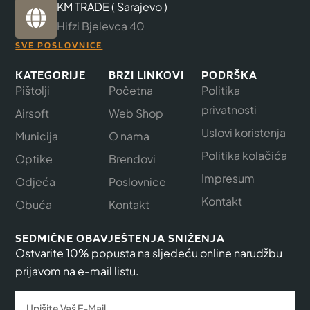
KM TRADE ( Sarajevo )
Hifzi Bjelevca 40
SVE POSLOVNICE
KATEGORIJE
BRZI LINKOVI
PODRŠKA
Pištolji
Početna
Politika
privatnosti
Airsoft
Web Shop
Uslovi koristenja
Municija
O nama
Politika kolačića
Optike
Brendovi
Impresum
Odjeća
Poslovnice
Kontakt
Obuća
Kontakt
SEDMIČNE OBAVJEŠTENJA SNIŽENJA
Ostvarite 10% popusta na sljedeću online narudžbu
prijavom na e-mail listu.