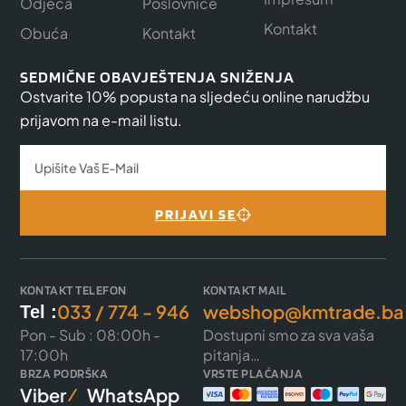
Odjeća
Poslovnice
Kontakt
Obuća
Kontakt
SEDMIČNE OBAVJEŠTENJA SNIŽENJA
Ostvarite 10% popusta na sljedeću online narudžbu
prijavom na e-mail listu.
PRIJAVI SE
KONTAKT TELEFON
KONTAKT MAIL
033 / 774 - 946
webshop@kmtrade.ba
Tel :
Pon - Sub : 08:00h -
Dostupni smo za sva vaša
17:00h
pitanja…
BRZA PODRŠKA
VRSTE PLAĆANJA
Viber
WhatsApp