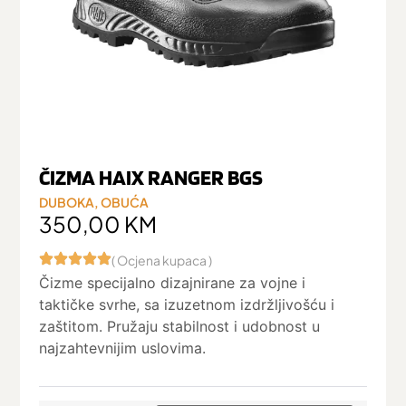
ČIZMA HAIX RANGER BGS
DUBOKA
,
OBUĆA
350,00
KM
( Ocjena kupaca )
Čizme specijalno dizajnirane za vojne i
taktičke svrhe, sa izuzetnom izdržljivošću i
zaštitom. Pružaju stabilnost i udobnost u
najzahtevnijim uslovima.