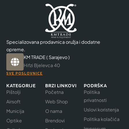
Specializovana prodavnica oružja i dodatne
opreme.
KM TRADE ( Sarajevo )
Hifzi Bjelevca 40
SVE POSLOVNICE
KATEGORIJE
BRZI LINKOVI
PODRŠKA
Pištolji
Početna
Politika
privatnosti
Airsoft
Web Shop
Uslovi koristenja
Municija
O nama
Politika kolačića
Optike
Brendovi
Impresum