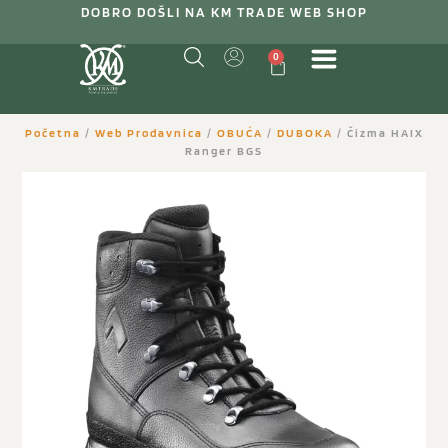
DOBRO DOŠLI NA KM TRADE WEB SHOP
0
Početna
/
Web Prodavnica
/
OBUĆA
/
DUBOKA
/ Čizma HAIX
Ranger BGS