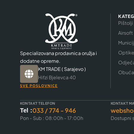
KATEG
Pištolji
Airsoft
Munici
Optik
Specializovana prodavnica oružja i
dodatne opreme.
Odjeć
KM TRADE ( Sarajevo )
Obuća
Hifzi Bjelevca 40
SVE POSLOVNICE
KONTAKT TELEFON
KONTAKT MA
033 / 774 - 946
websho
Tel :
Pon - Sub : 08:00h - 17:00h
Dostupni s