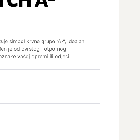
je simbol krvne grupe “A-“, idealan
ađen je od čvrstog i otpornog
znake vašoj opremi ili odjeći.