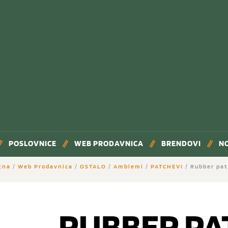
POSLOVNICE
WEB PRODAVNICA
BRENDOVI
N
tna
/
Web Prodavnica
/
OSTALO
/
Amblemi
/
PATCHEVI
/ Rubber pat
RUBBER PA