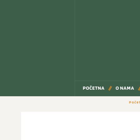
POČETNA
O NAMA
Poče