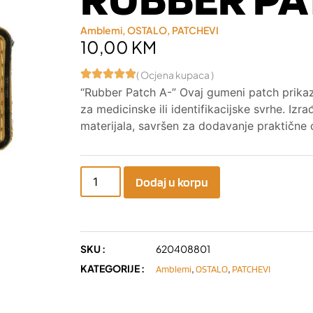
Amblemi
,
OSTALO
,
PATCHEVI
10,00
KM
( Ocjena kupaca )
“Rubber Patch A-” Ovaj gumeni patch prikazu
za medicinske ili identifikacijske svrhe. Izr
materijala, savršen za dodavanje praktične o
Dodaj u korpu
SKU :
620408801
KATEGORIJE :
,
,
Amblemi
OSTALO
PATCHEVI