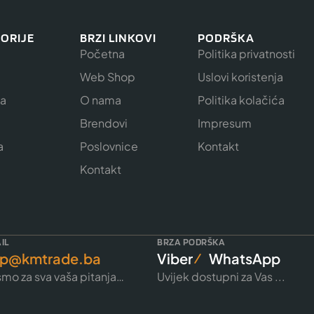
ORIJE
BRZI LINKOVI
PODRŠKA
Početna
Politika privatnosti
Web Shop
Uslovi koristenja
ja
O nama
Politika kolačića
e
Brendovi
Impresum
a
Poslovnice
Kontakt
Kontakt
IL
BRZA PODRŠKA
p@kmtrade.ba
Viber
WhatsApp
mo za sva vaša pitanja…
Uvijek dostupni za Vas ...