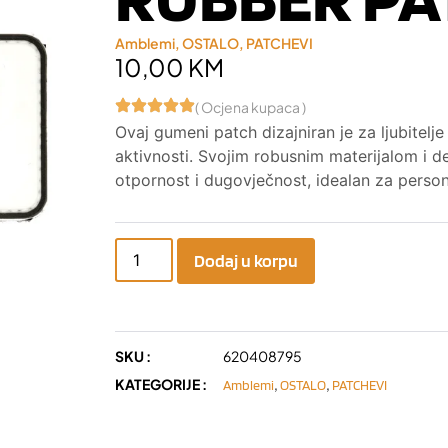
Amblemi
,
OSTALO
,
PATCHEVI
10,00
KM
( Ocjena kupaca )
Ovaj gumeni patch dizajniran je za ljubitelje
aktivnosti. Svojim robusnim materijalom i d
otpornost i dugovječnost, idealan za persona
Dodaj u korpu
SKU :
620408795
KATEGORIJE :
,
,
Amblemi
OSTALO
PATCHEVI