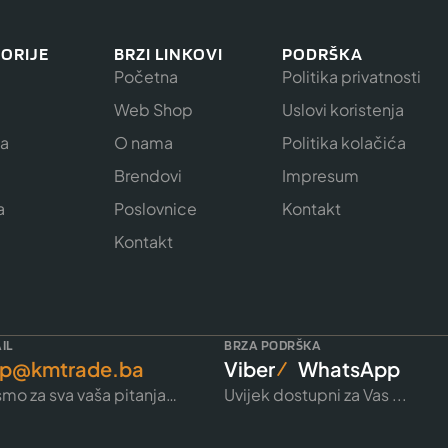
ORIJE
BRZI LINKOVI
PODRŠKA
Početna
Politika privatnosti
Web Shop
Uslovi koristenja
ja
O nama
Politika kolačića
e
Brendovi
Impresum
a
Poslovnice
Kontakt
Kontakt
IL
BRZA PODRŠKA
p@kmtrade.ba
Viber
WhatsApp
mo za sva vaša pitanja…
Uvijek dostupni za Vas ...