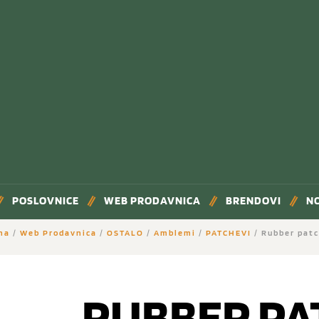
POSLOVNICE
WEB PRODAVNICA
BRENDOVI
N
na
/
Web Prodavnica
/
OSTALO
/
Amblemi
/
PATCHEVI
/ Rubber pat
RUBBER PA