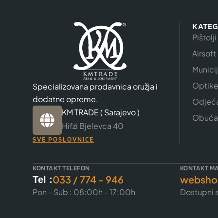
KATEG
Pištolji
Airsoft
Munici
Optik
Specializovana prodavnica oružja i
dodatne opreme.
Odjeć
KM TRADE ( Sarajevo )
Obuća
Hifzi Bjelevca 40
SVE POSLOVNICE
KONTAKT TELEFON
KONTAKT MA
033 / 774 - 946
websho
Tel :
Pon - Sub : 08:00h - 17:00h
Dostupni s