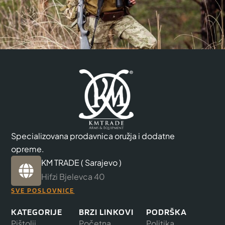
Specializovana prodavnica oružja i dodatne
opreme.
KM TRADE ( Sarajevo )
Hifzi Bjelevca 40
SVE POSLOVNICE
KATEGORIJE
BRZI LINKOVI
PODRŠKA
Pištolji
Početna
Politika