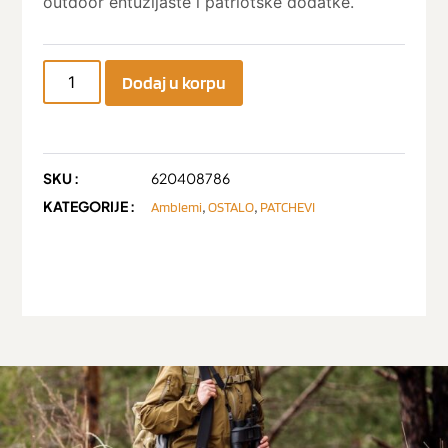
outdoor entuzijaste i patriotske dodatke.
Dodaj u korpu
SKU :
620408786
KATEGORIJE :
,
,
Amblemi
OSTALO
PATCHEVI