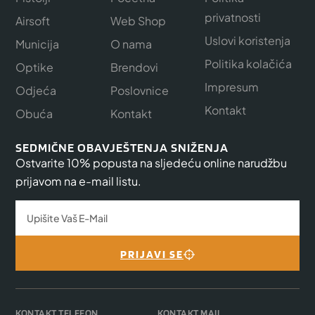
privatnosti
Airsoft
Web Shop
Uslovi koristenja
Municija
O nama
Politika kolačića
Optike
Brendovi
Impresum
Odjeća
Poslovnice
Kontakt
Obuća
Kontakt
SEDMIČNE OBAVJEŠTENJA SNIŽENJA
Ostvarite 10% popusta na sljedeću online narudžbu
prijavom na e-mail listu.
PRIJAVI SE
KONTAKT TELEFON
KONTAKT MAIL