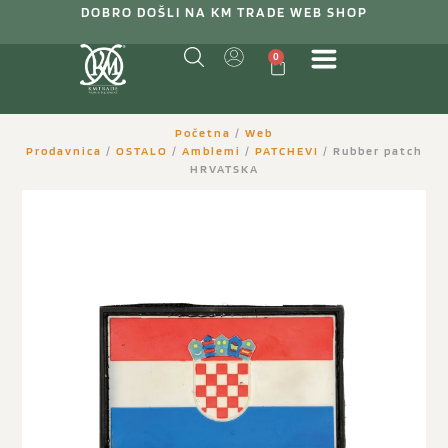
DOBRO DOŠLI NA KM TRADE WEB SHOP
0
Početna
/
Web
Prodavnica
/
OSTALO
/
Amblemi
/
PATCHEVI
/ Rubber patch
HRVATSKA