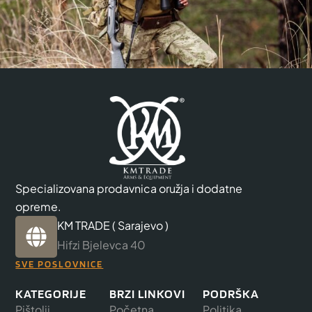
Specializovana prodavnica oružja i dodatne
opreme.
KM TRADE ( Sarajevo )
Hifzi Bjelevca 40
SVE POSLOVNICE
KATEGORIJE
BRZI LINKOVI
PODRŠKA
Pištolji
Početna
Politika