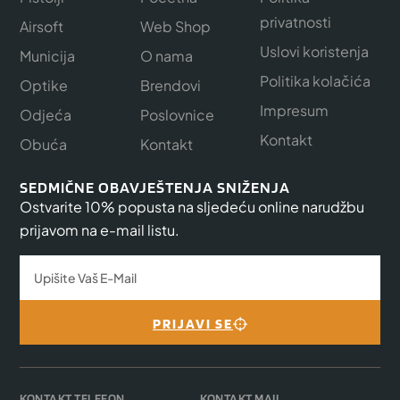
privatnosti
Airsoft
Web Shop
Uslovi koristenja
Municija
O nama
Politika kolačića
Optike
Brendovi
Impresum
Odjeća
Poslovnice
Kontakt
Obuća
Kontakt
SEDMIČNE OBAVJEŠTENJA SNIŽENJA
Ostvarite 10% popusta na sljedeću online narudžbu
prijavom na e-mail listu.
PRIJAVI SE
KONTAKT TELEFON
KONTAKT MAIL