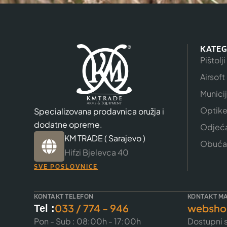
KATEG
Pištolji
Airsoft
Munici
Optik
Specializovana prodavnica oružja i
dodatne opreme.
Odjeć
KM TRADE ( Sarajevo )
Obuća
Hifzi Bjelevca 40
SVE POSLOVNICE
KONTAKT TELEFON
KONTAKT MA
033 / 774 - 946
websho
Tel :
Pon - Sub : 08:00h - 17:00h
Dostupni s