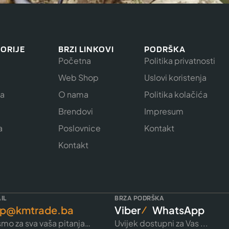
ORIJE
BRZI LINKOVI
PODRŠKA
Početna
Politika privatnosti
Web Shop
Uslovi koristenja
ja
O nama
Politika kolačića
e
Brendovi
Impresum
a
Poslovnice
Kontakt
Kontakt
IL
BRZA PODRŠKA
p@kmtrade.ba
Viber
WhatsApp
mo za sva vaša pitanja…
Uvijek dostupni za Vas ...