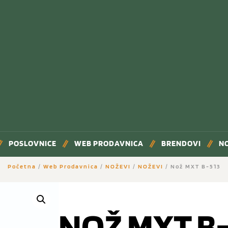
POSLOVNICE
WEB PRODAVNICA
BRENDOVI
N
Početna
/
Web Prodavnica
/
NOŽEVI
/
NOŽEVI
/ Nož MXT B-513
NOŽ MXT B-