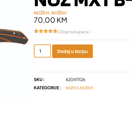
NOŽEVI
,
NOŽEVI
70,00
KM
( Ocjena kupaca )
Dodaj u korpu
SKU :
620411126
KATEGORIJE :
,
NOŽEVI
NOŽEVI