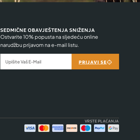
SEDMIČNE OBAVJEŠTENJA SNIŽENJA
Ostvarite 10% popusta na sljedeću online
narudžbu prijavom na e-mail listu.
PRIJAVI SE
VRSTE PLAĆANJA