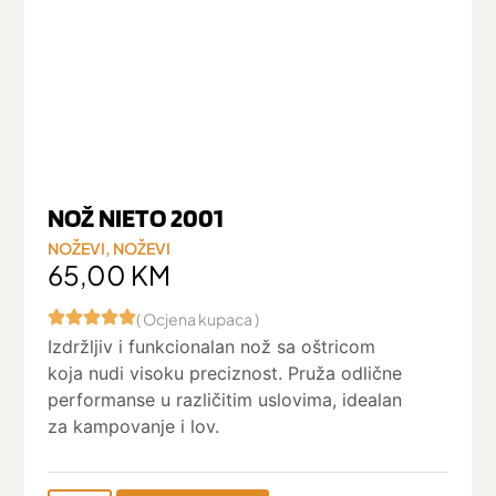
NOŽ NIETO 2001
NOŽEVI
,
NOŽEVI
65,00
KM
( Ocjena kupaca )
Izdržljiv i funkcionalan nož sa oštricom
koja nudi visoku preciznost. Pruža odlične
performanse u različitim uslovima, idealan
za kampovanje i lov.