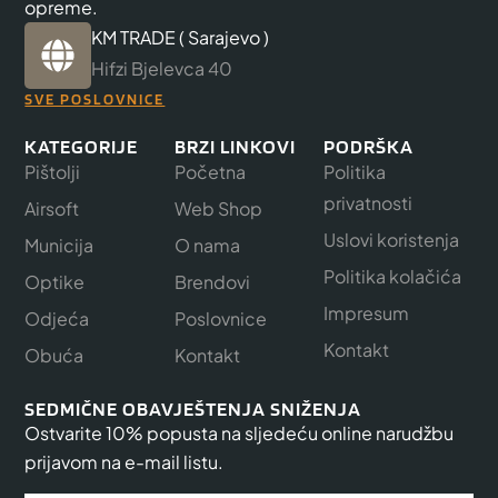
opreme.
KM TRADE ( Sarajevo )
Hifzi Bjelevca 40
SVE POSLOVNICE
KATEGORIJE
BRZI LINKOVI
PODRŠKA
Pištolji
Početna
Politika
privatnosti
Airsoft
Web Shop
Uslovi koristenja
Municija
O nama
Politika kolačića
Optike
Brendovi
Impresum
Odjeća
Poslovnice
Kontakt
Obuća
Kontakt
SEDMIČNE OBAVJEŠTENJA SNIŽENJA
Ostvarite 10% popusta na sljedeću online narudžbu
prijavom na e-mail listu.