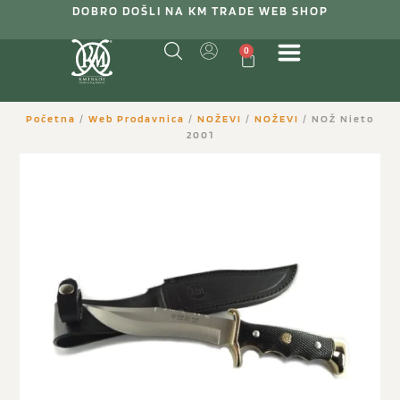
DOBRO DOŠLI NA KM TRADE WEB SHOP
0
Početna
/
Web Prodavnica
/
NOŽEVI
/
NOŽEVI
/ NOŽ Nieto
2001